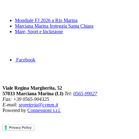
News&Eventi
Mondiale FJ 2026 a Rio Marina
Marciana Marina festeggia Santa Chiara
Mare, Sport e Inclusione
Segui la pagina FB della Squadra Agonistica
Facebook
Dove siamo
Viale Regina Margherita, 52
57033 Marciana Marina (LI)
Tel:
0565-99027
Fax: +39 0565-904325
E-mail:
segreteria@cvmm.it
Powered by
Connessioni s.r.l.