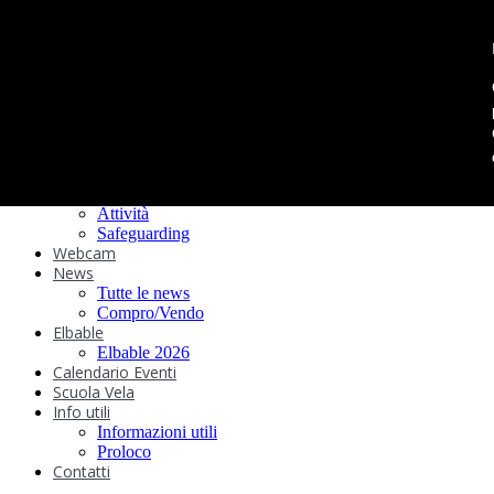
search
Home
Circolo
Statuto e
Regolamenti
Storia
Ormeggi
Sede e Servizi
Attività
Safeguarding
Webcam
News
Tutte le news
Compro/Vendo
Elbable
Elbable 2026
Calendario Eventi
Scuola Vela
Info utili
Informazioni utili
Proloco
Contatti