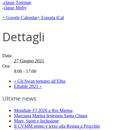
-classe Toremar
-
classe Moby
+ Google Calendar
+ Esporta iCal
Dettagli
Data:
27 Giugno 2021
Ora:
8:00 - 17:00
«
Gli Swan tornano all’Elba
Elbable 2021
»
Ultime news
Mondiale FJ 2026 a Rio Marina
Marciana Marina festeggia Santa Chiara
Mare, Sport e Inclusione
Il CVMM primo e terzo alla Regata a Procchio