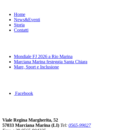
Menu
Home
News&Eventi
Storia
Contatti
News&Eventi
Mondiale FJ 2026 a Rio Marina
Marciana Marina festeggia Santa Chiara
Mare, Sport e Inclusione
Segui la pagina FB della Squadra Agonistica
Facebook
Dove siamo
Viale Regina Margherita, 52
57033 Marciana Marina (LI)
Tel:
0565-99027