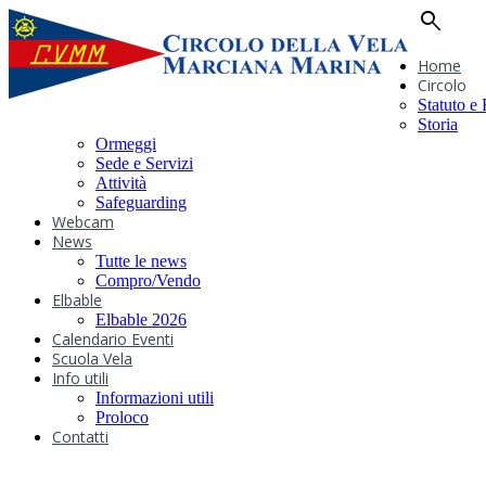
search
Home
Circolo
Statuto e
Storia
Ormeggi
Sede e Servizi
Attività
Safeguarding
Webcam
News
Tutte le news
Compro/Vendo
Elbable
Elbable 2026
Calendario Eventi
Scuola Vela
Info utili
Informazioni utili
Proloco
Contatti