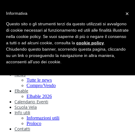
search
×
Informativa
Home
Circolo
Questo sito o gli strumenti terzi da questo utilizzati si avvalgono
Statuto e
di cookie necessari al funzionamento ed utili alle finalità illustrate
nella cookie policy. Se vuoi saperne di più o negare il consenso
Regolamenti
Storia
a tutti o ad alcuni cookie, consulta la
cookie policy
.
Ormeggi
Chiudendo questo banner, scorrendo questa pagina, cliccando
Sede e Servizi
su un link o proseguendo la navigazione in altra maniera,
Attività
acconsenti all’uso dei cookie.
Safeguarding
Webcam
News
Tutte le news
Compro/Vendo
Elbable
Elbable 2026
Calendario Eventi
Scuola Vela
Info utili
Informazioni utili
Proloco
Contatti