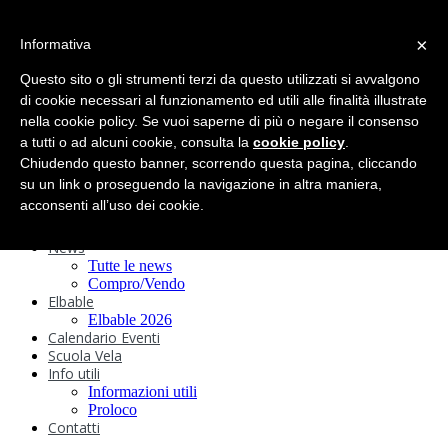
search
×
Informativa
Home
Circolo
Questo sito o gli strumenti terzi da questo utilizzati si avvalgono
Statuto e
di cookie necessari al funzionamento ed utili alle finalità illustrate
nella cookie policy. Se vuoi saperne di più o negare il consenso
Regolamenti
Storia
a tutti o ad alcuni cookie, consulta la
cookie policy
.
Ormeggi
Chiudendo questo banner, scorrendo questa pagina, cliccando
Sede e Servizi
su un link o proseguendo la navigazione in altra maniera,
Attività
acconsenti all’uso dei cookie.
Safeguarding
Webcam
News
Tutte le news
Compro/Vendo
Elbable
Elbable 2026
Calendario Eventi
Scuola Vela
Info utili
Informazioni utili
Proloco
Contatti