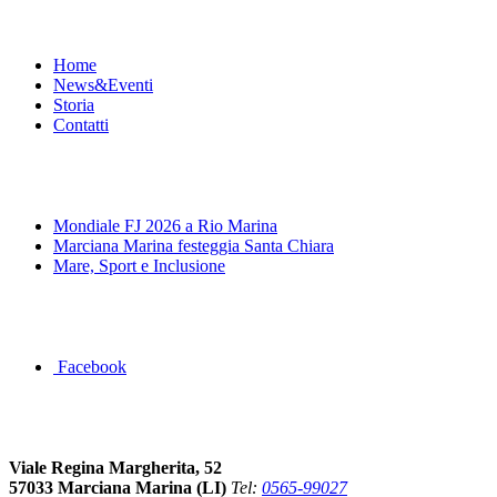
Menu
Home
News&Eventi
Storia
Contatti
News&Eventi
Mondiale FJ 2026 a Rio Marina
Marciana Marina festeggia Santa Chiara
Mare, Sport e Inclusione
Segui la pagina FB della Squadra Agonistica
Facebook
Dove siamo
Viale Regina Margherita, 52
57033 Marciana Marina (LI)
Tel:
0565-99027