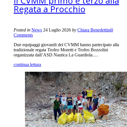
Il CVMM primo e terzo alla
Regata a Procchio
Posted in
News
24 Luglio 2026
by
Chiara Benedettini
0
Comments
Due equipaggi giovanili del CVMM hanno partecipato alla
tradizionale regata Trofeo Moretti e Trofeo Bozzolini
organizzata dall’ASD Nautica La Guardiola.…
continua lettura