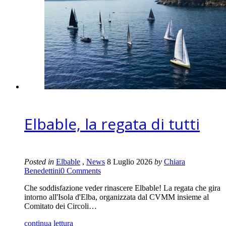
Elbable, la regata di tutti
Posted in
Elbable
,
News
8 Luglio 2026
by
Chiara
Benedettini
0 Comments
Che soddisfazione veder rinascere Elbable! La regata che gira
intorno all'Isola d'Elba, organizzata dal CVMM insieme al
Comitato dei Circoli…
continua lettura