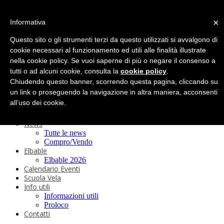
search
×
Informativa
Home
Circolo
Questo sito o gli strumenti terzi da questo utilizzati si avvalgono di
Statuto e
cookie necessari al funzionamento ed utili alle finalità illustrate
nella cookie policy. Se vuoi saperne di più o negare il consenso a
Regolamenti
Storia
tutti o ad alcuni cookie, consulta la
cookie policy
.
Ormeggi
Chiudendo questo banner, scorrendo questa pagina, cliccando su
Sede e Servizi
un link o proseguendo la navigazione in altra maniera, acconsenti
Attività
all’uso dei cookie.
Safeguarding
Webcam
News
Tutte le news
Compro/Vendo
Elbable
Elbable 2026
Calendario Eventi
Scuola Vela
Info utili
Informazioni utili
Proloco
Contatti