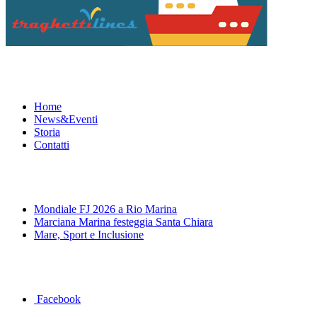
Menu
Home
News&Eventi
Storia
Contatti
News&Eventi
Mondiale FJ 2026 a Rio Marina
Marciana Marina festeggia Santa Chiara
Mare, Sport e Inclusione
Segui la pagina FB della Squadra Agonistica
Facebook