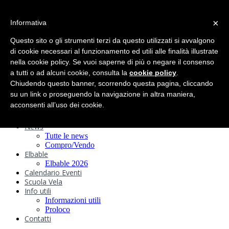
search
×
Informativa
Home
Circolo
Questo sito o gli strumenti terzi da questo utilizzati si avvalgono
Statuto e
di cookie necessari al funzionamento ed utili alle finalità illustrate
nella cookie policy. Se vuoi saperne di più o negare il consenso
Regolamenti
Storia
a tutti o ad alcuni cookie, consulta la
cookie policy
.
Ormeggi
Chiudendo questo banner, scorrendo questa pagina, cliccando
Sede e Servizi
su un link o proseguendo la navigazione in altra maniera,
Attività
acconsenti all’uso dei cookie.
Safeguarding
Webcam
News
Tutte le news
Compro/Vendo
Elbable
Elbable 2026
Calendario Eventi
Scuola Vela
Info utili
Informazioni utili
Proloco
Contatti