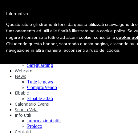
search
Informativa
Home
Circolo
Questo sito o gli strumenti terzi da questo utilizzati si avvalgono di 
Statuto e
funzionamento ed utili alle finalità illustrate nella cookie policy. Se 
negare il consenso a tutti o ad alcuni cookie, consulta la
Regolamenti
cookie pol
Storia
Chiudendo questo banner, scorrendo questa pagina, cliccando su u
Ormeggi
navigazione in altra maniera, acconsenti all’uso dei cookie.
Sede e Servizi
Attività
Safeguarding
Webcam
News
Tutte le news
Compro/Vendo
Elbable
Elbable 2026
Calendario Eventi
Scuola Vela
Info utili
Informazioni utili
Proloco
Contatti