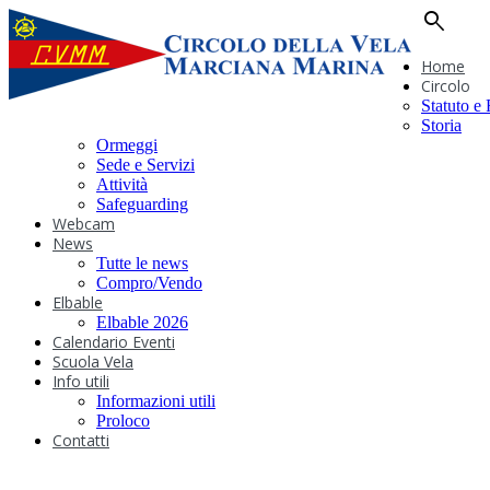
search
Home
Circolo
Statuto e
Storia
Ormeggi
Sede e Servizi
Attività
Safeguarding
Webcam
News
Tutte le news
Compro/Vendo
Elbable
Elbable 2026
Calendario Eventi
Scuola Vela
Info utili
Informazioni utili
Proloco
Contatti