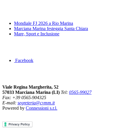
News&Eventi
Mondiale FJ 2026 a Rio Marina
Marciana Marina festeggia Santa Chiara
Mare, Sport e Inclusione
Segui la pagina FB della Squadra Agonistica
Facebook
Dove siamo
Viale Regina Margherita, 52
57033 Marciana Marina (LI)
Tel:
0565-99027
Fax: +39 0565-904325
E-mail:
segreteria@cvmm.it
Powered by
Connessioni s.r.l.