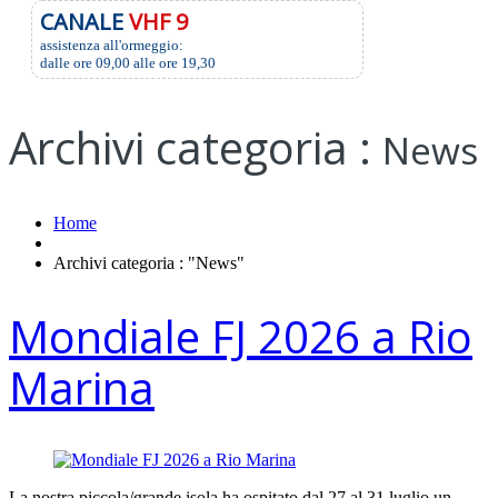
CANALE
VHF 9
assistenza all'ormeggio:
dalle ore 09,00 alle ore 19,30
Archivi categoria :
News
Home
Archivi categoria : "News"
Mondiale FJ 2026 a Rio
Marina
La nostra piccola/grande isola ha ospitato dal 27 al 31 luglio un