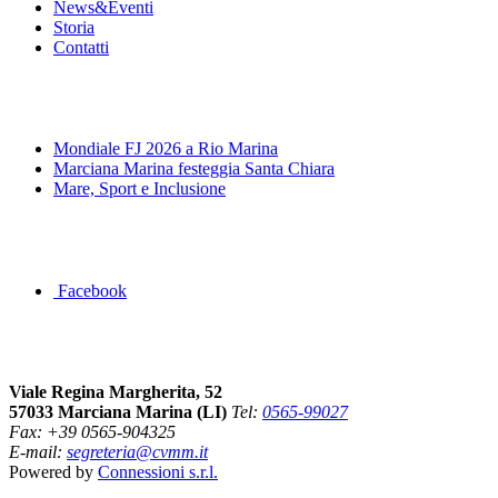
News&Eventi
Storia
Contatti
News&Eventi
Mondiale FJ 2026 a Rio Marina
Marciana Marina festeggia Santa Chiara
Mare, Sport e Inclusione
Segui la pagina FB della Squadra Agonistica
Facebook
Dove siamo
Viale Regina Margherita, 52
57033 Marciana Marina (LI)
Tel:
0565-99027
Fax: +39 0565-904325
E-mail:
segreteria@cvmm.it
Powered by
Connessioni s.r.l.