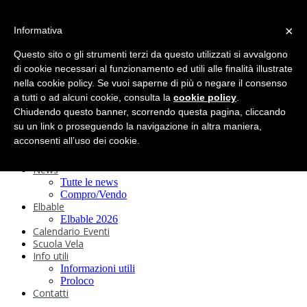
search
×
Informativa
Home
Circolo
Questo sito o gli strumenti terzi da questo utilizzati si avvalgono
Statuto e
di cookie necessari al funzionamento ed utili alle finalità illustrate
nella cookie policy. Se vuoi saperne di più o negare il consenso
Regolamenti
Storia
a tutti o ad alcuni cookie, consulta la
cookie policy
.
Ormeggi
Chiudendo questo banner, scorrendo questa pagina, cliccando
Sede e Servizi
su un link o proseguendo la navigazione in altra maniera,
Attività
acconsenti all’uso dei cookie.
Safeguarding
Webcam
News
Tutte le news
Compro/Vendo
Elbable
Elbable 2026
Calendario Eventi
Scuola Vela
Info utili
Informazioni utili
Proloco
Contatti