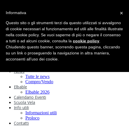
search
×
Informativa
Home
Circolo
Questo sito o gli strumenti terzi da questo utilizzati si avvalgono
Statuto e
di cookie necessari al funzionamento ed utili alle finalità illustrate
nella cookie policy. Se vuoi saperne di più o negare il consenso
Regolamenti
Storia
a tutti o ad alcuni cookie, consulta la
cookie policy
.
Ormeggi
Chiudendo questo banner, scorrendo questa pagina, cliccando
Sede e Servizi
su un link o proseguendo la navigazione in altra maniera,
Attività
acconsenti all’uso dei cookie.
Safeguarding
Webcam
News
Tutte le news
Compro/Vendo
Elbable
Elbable 2026
Calendario Eventi
Scuola Vela
Info utili
Informazioni utili
Proloco
Contatti