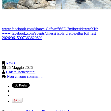
www.facebook.com/share/1Ca5vm56SD/?mibextid=wwXIfr
www.facebook.com/events/chiessi-isola-d-elba/elba-foil-fest-
2026/961590736362060/
News
26 Maggio 2026
Chiara Benedettini
Non ci sono commenti