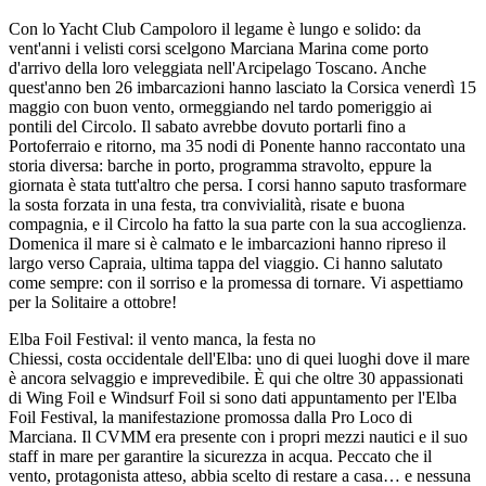
Con lo Yacht Club Campoloro il legame è lungo e solido: da
vent'anni i velisti corsi scelgono Marciana Marina come porto
d'arrivo della loro veleggiata nell'Arcipelago Toscano. Anche
quest'anno ben 26 imbarcazioni hanno lasciato la Corsica venerdì 15
maggio con buon vento, ormeggiando nel tardo pomeriggio ai
pontili del Circolo. Il sabato avrebbe dovuto portarli fino a
Portoferraio e ritorno, ma 35 nodi di Ponente hanno raccontato una
storia diversa: barche in porto, programma stravolto, eppure la
giornata è stata tutt'altro che persa. I corsi hanno saputo trasformare
la sosta forzata in una festa, tra convivialità, risate e buona
compagnia, e il Circolo ha fatto la sua parte con la sua accoglienza.
Domenica il mare si è calmato e le imbarcazioni hanno ripreso il
largo verso Capraia, ultima tappa del viaggio. Ci hanno salutato
come sempre: con il sorriso e la promessa di tornare. Vi aspettiamo
per la Solitaire a ottobre!
Elba Foil Festival: il vento manca, la festa no
Chiessi, costa occidentale dell'Elba: uno di quei luoghi dove il mare
è ancora selvaggio e imprevedibile. È qui che oltre 30 appassionati
di Wing Foil e Windsurf Foil si sono dati appuntamento per l'Elba
Foil Festival, la manifestazione promossa dalla Pro Loco di
Marciana. Il CVMM era presente con i propri mezzi nautici e il suo
staff in mare per garantire la sicurezza in acqua. Peccato che il
vento, protagonista atteso, abbia scelto di restare a casa… e nessuna