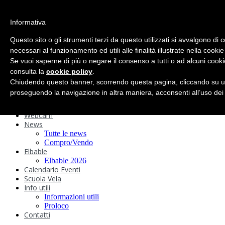
search
Informativa
Home
Circolo
Questo sito o gli strumenti terzi da questo utilizzati si avvalgono di 
Statuto e
necessari al funzionamento ed utili alle finalità illustrate nella cookie
Se vuoi saperne di più o negare il consenso a tutti o ad alcuni cooki
Regolamenti
Storia
consulta la
cookie policy
.
Ormeggi
Chiudendo questo banner, scorrendo questa pagina, cliccando su un
Sede e Servizi
proseguendo la navigazione in altra maniera, acconsenti all’uso dei
Attività
Safeguarding
Webcam
News
Tutte le news
Compro/Vendo
Elbable
Elbable 2026
Calendario Eventi
Scuola Vela
Info utili
Informazioni utili
Proloco
Contatti