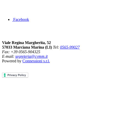
Segui la pagina FB della Squadra Agonistica
Facebook
Dove siamo
Viale Regina Margherita, 52
57033 Marciana Marina (LI)
Tel:
0565-99027
Fax: +39 0565-904325
E-mail:
segreteria@cvmm.it
Powered by
Connessioni s.r.l.