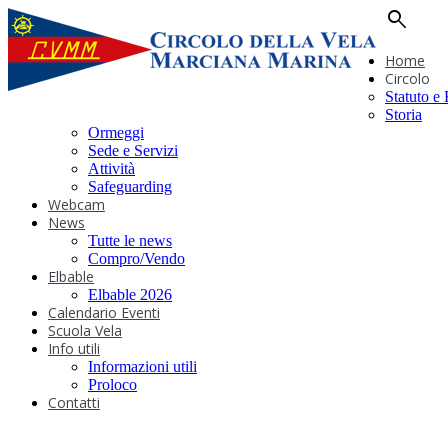
search
Home
Circolo
Statuto e
Storia
Ormeggi
Sede e Servizi
Attività
Safeguarding
Webcam
News
Tutte le news
Compro/Vendo
Elbable
Elbable 2026
Calendario Eventi
Scuola Vela
Info utili
Informazioni utili
Proloco
Contatti