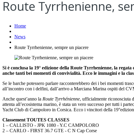
Route Tyrrhenienne, se
Home
News
Route Tyrrhenienne, sempre un piacere
Si è conclusa la 19° edizione della Route Tyrrhenienne, la regata
anche tanti bei momenti di convivialità. Ecco le immagini e la clas
Se le barche potessero parlare racconterebbero dei i bei momenti trasco
all’incontro con i delfini, dall’arrivo a Marciana Marina ospiti del 
Anche quest’anno la
Route Tyrrhénienne
, ufficialmente riconosciuta
attenta all’ecosistema marino, è stata un vero successo per tutti i part
Yacht Club di Campoloro in Corsica. Ecco i vincitori della 19°edizio
Classement TOUTES CLASSES
1 – CALLISTO - JPK 1080 - Y.C CAMPOLORO
2 – CARLO - FIRST 36.7 GTE - C N Cap Corse