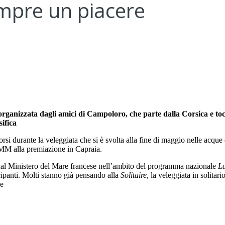
mpre un piacere
 organizzata dagli amici di Campoloro, che parte dalla Corsica e t
sifica
rsi durante la veleggiata che si è svolta alla fine di maggio nelle acque 
CVMM alla premiazione in Capraia.
 dal Ministero del Mare francese nell’ambito del programma nazionale
L
ecipanti. Molti stanno già pensando alla
Solitaire
, la veleggiata in solitar
ne