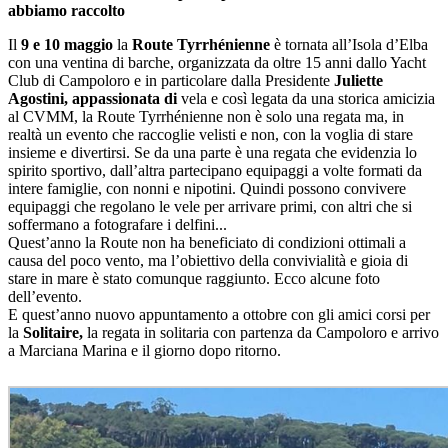
abbiamo raccolto
Il
9 e 10 maggio
la
Route Tyrrhénienne
è tornata all’Isola d’Elba
con una ventina di barche, organizzata da oltre 15 anni dallo Yacht
Club di Campoloro e in particolare dalla Presidente
Juliette
Agostini,
appassionata di
vela e così legata da una storica amicizia
al CVMM, la Route Tyrrhénienne non è solo una regata ma, in
realtà un evento che raccoglie velisti e non, con la voglia di stare
insieme e divertirsi. Se da una parte è una regata che evidenzia lo
spirito sportivo, dall’altra partecipano equipaggi a volte formati da
intere famiglie, con nonni e nipotini. Quindi possono convivere
equipaggi che regolano le vele per arrivare primi, con altri che si
soffermano a fotografare i delfini...
Quest’anno la Route non ha beneficiato di condizioni ottimali a
causa del poco vento, ma l’obiettivo della convivialità e gioia di
stare in mare è stato comunque raggiunto. Ecco alcune foto
dell’evento.
E quest’anno nuovo appuntamento a ottobre con gli amici corsi per
la
Solitaire,
la regata in solitaria con partenza da Campoloro e arrivo
a Marciana Marina e il giorno dopo ritorno.