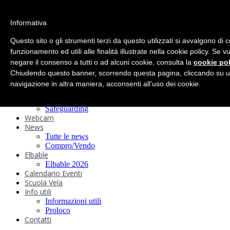
search
Informativa
Home
Circolo
Questo sito o gli strumenti terzi da questo utilizzati si avvalgono di 
Statuto e
funzionamento ed utili alle finalità illustrate nella cookie policy. Se 
negare il consenso a tutti o ad alcuni cookie, consulta la
Regolamenti
cookie pol
Storia
Chiudendo questo banner, scorrendo questa pagina, cliccando su u
Ormeggi
navigazione in altra maniera, acconsenti all’uso dei cookie.
Sede e Servizi
Attività
Safeguarding
Webcam
News
Tutte le news
Compro/Vendo
Elbable
Elbable 2026
Calendario Eventi
Scuola Vela
Info utili
Informazioni utili
Proloco
Contatti