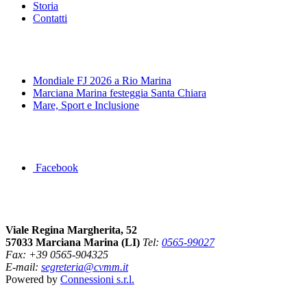
Storia
Contatti
News&Eventi
Mondiale FJ 2026 a Rio Marina
Marciana Marina festeggia Santa Chiara
Mare, Sport e Inclusione
Segui la pagina FB della Squadra Agonistica
Facebook
Dove siamo
Viale Regina Margherita, 52
57033 Marciana Marina (LI)
Tel:
0565-99027
Fax: +39 0565-904325
E-mail:
segreteria@cvmm.it
Powered by
Connessioni s.r.l.