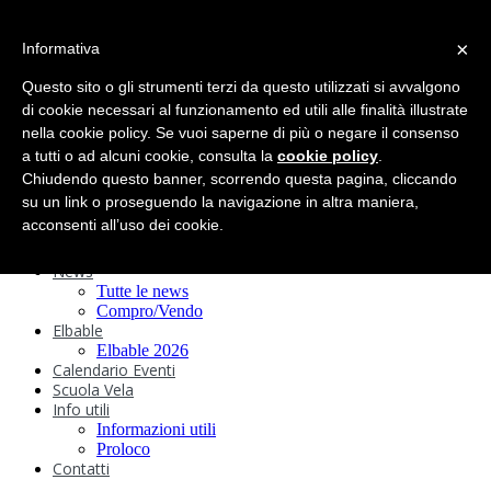
search
×
Informativa
Home
Circolo
Questo sito o gli strumenti terzi da questo utilizzati si avvalgono
Statuto e
di cookie necessari al funzionamento ed utili alle finalità illustrate
nella cookie policy. Se vuoi saperne di più o negare il consenso
Regolamenti
Storia
a tutti o ad alcuni cookie, consulta la
cookie policy
.
Ormeggi
Chiudendo questo banner, scorrendo questa pagina, cliccando
Sede e Servizi
su un link o proseguendo la navigazione in altra maniera,
Attività
acconsenti all’uso dei cookie.
Safeguarding
Webcam
News
Tutte le news
Compro/Vendo
Elbable
Elbable 2026
Calendario Eventi
Scuola Vela
Info utili
Informazioni utili
Proloco
Contatti