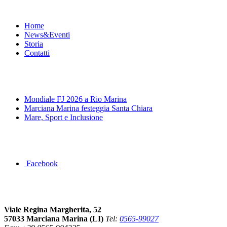
Menu
Home
News&Eventi
Storia
Contatti
News&Eventi
Mondiale FJ 2026 a Rio Marina
Marciana Marina festeggia Santa Chiara
Mare, Sport e Inclusione
Segui la pagina FB della Squadra Agonistica
Facebook
Dove siamo
Viale Regina Margherita, 52
57033 Marciana Marina (LI)
Tel:
0565-99027