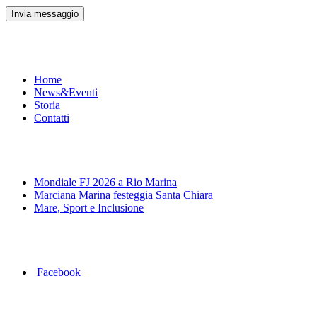
Menu
Home
News&Eventi
Storia
Contatti
News&Eventi
Mondiale FJ 2026 a Rio Marina
Marciana Marina festeggia Santa Chiara
Mare, Sport e Inclusione
Segui la pagina FB della Squadra Agonistica
Facebook
Dove siamo