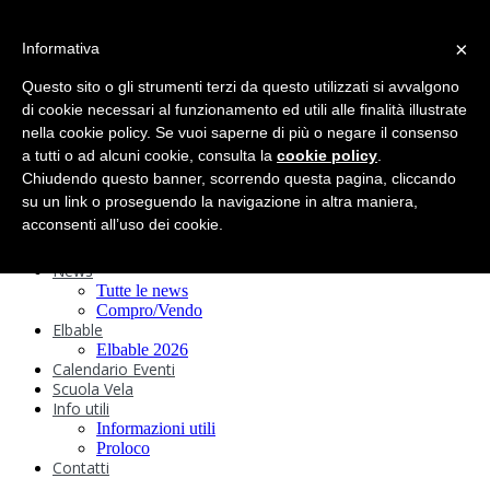
search
×
Informativa
Home
Circolo
Questo sito o gli strumenti terzi da questo utilizzati si avvalgono
Statuto e
di cookie necessari al funzionamento ed utili alle finalità illustrate
nella cookie policy. Se vuoi saperne di più o negare il consenso
Regolamenti
Storia
a tutti o ad alcuni cookie, consulta la
cookie policy
.
Ormeggi
Chiudendo questo banner, scorrendo questa pagina, cliccando
Sede e Servizi
su un link o proseguendo la navigazione in altra maniera,
Attività
acconsenti all’uso dei cookie.
Safeguarding
Webcam
News
Tutte le news
Compro/Vendo
Elbable
Elbable 2026
Calendario Eventi
Scuola Vela
Info utili
Informazioni utili
Proloco
Contatti