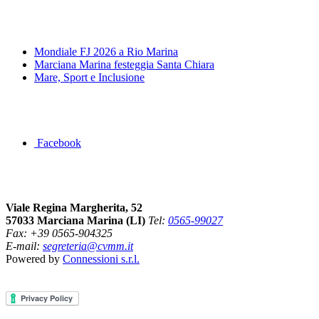
News&Eventi
Mondiale FJ 2026 a Rio Marina
Marciana Marina festeggia Santa Chiara
Mare, Sport e Inclusione
Segui la pagina FB della Squadra Agonistica
Facebook
Dove siamo
Viale Regina Margherita, 52
57033 Marciana Marina (LI)
Tel:
0565-99027
Fax: +39 0565-904325
E-mail:
segreteria@cvmm.it
Powered by
Connessioni s.r.l.