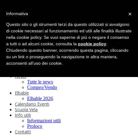
search
×
Informativa
Home
Circolo
Questo sito o gli strumenti terzi da questo utilizzati si avvalgono
Statuto e
di cookie necessari al funzionamento ed utili alle finalità illustrate
nella cookie policy. Se vuoi saperne di più o negare il consenso
Regolamenti
Storia
a tutti o ad alcuni cookie, consulta la
cookie policy
.
Ormeggi
Chiudendo questo banner, scorrendo questa pagina, cliccando
Sede e Servizi
su un link o proseguendo la navigazione in altra maniera,
Attività
acconsenti all’uso dei cookie.
Safeguarding
Webcam
News
Tutte le news
Compro/Vendo
Elbable
Elbable 2026
Calendario Eventi
Scuola Vela
Info utili
Informazioni utili
Proloco
Contatti