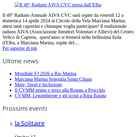
Il 49° Raduno Annuale AIVA CVC sarà ospite da venerdì 12 a
domenica 14 aprile 2024 al Circolo della Vela Marciana Marina:
attesi tanti caprerini e chiunque voglia partecipare! Il tradizionale
raduno AIVA (Associazione Istruttori Volontari e Allievi) del Centro
Velico di Caprera, quest'anno si fermerà nella bellissima Isola
d'Elba, a Marciana Marina, ospite del…
Per saperne di più
Ultime news
Mondiale FJ 2026 a Rio Marina
Marciana Marina festeggia Santa Chiara
Mare, Sport e Inclusione
Il CVMM primo e terzo alla Regata a Procchio
CVMM, Legambiente e gli scout a Ripa Barata
Prossimi eventi
la Solitaire