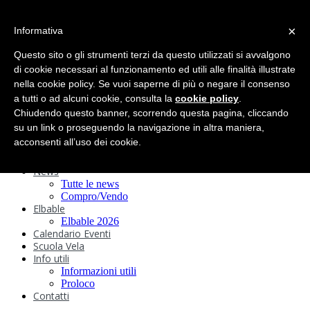
search
×
Informativa
Home
Circolo
Questo sito o gli strumenti terzi da questo utilizzati si avvalgono
Statuto e
di cookie necessari al funzionamento ed utili alle finalità illustrate
nella cookie policy. Se vuoi saperne di più o negare il consenso
Regolamenti
Storia
a tutti o ad alcuni cookie, consulta la
cookie policy
.
Ormeggi
Chiudendo questo banner, scorrendo questa pagina, cliccando
Sede e Servizi
su un link o proseguendo la navigazione in altra maniera,
Attività
acconsenti all’uso dei cookie.
Safeguarding
Webcam
News
Tutte le news
Compro/Vendo
Elbable
Elbable 2026
Calendario Eventi
Scuola Vela
Info utili
Informazioni utili
Proloco
Contatti