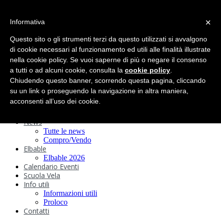
search
×
Informativa
Home
Circolo
Questo sito o gli strumenti terzi da questo utilizzati si avvalgono
Statuto e
di cookie necessari al funzionamento ed utili alle finalità illustrate
nella cookie policy. Se vuoi saperne di più o negare il consenso
Regolamenti
Storia
a tutti o ad alcuni cookie, consulta la
cookie policy
.
Ormeggi
Chiudendo questo banner, scorrendo questa pagina, cliccando
Sede e Servizi
su un link o proseguendo la navigazione in altra maniera,
Attività
acconsenti all’uso dei cookie.
Safeguarding
Webcam
News
Tutte le news
Compro/Vendo
Elbable
Elbable 2026
Calendario Eventi
Scuola Vela
Info utili
Informazioni utili
Proloco
Contatti