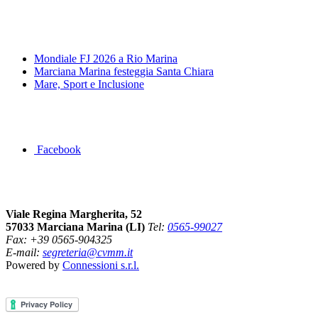
News&Eventi
Mondiale FJ 2026 a Rio Marina
Marciana Marina festeggia Santa Chiara
Mare, Sport e Inclusione
Segui la pagina FB della Squadra Agonistica
Facebook
Dove siamo
Viale Regina Margherita, 52
57033 Marciana Marina (LI)
Tel:
0565-99027
Fax: +39 0565-904325
E-mail:
segreteria@cvmm.it
Powered by
Connessioni s.r.l.