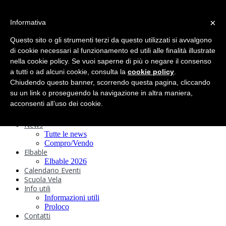
search
×
Informativa
Home
Circolo
Questo sito o gli strumenti terzi da questo utilizzati si avvalgono
Statuto e
di cookie necessari al funzionamento ed utili alle finalità illustrate
nella cookie policy. Se vuoi saperne di più o negare il consenso
Regolamenti
Storia
a tutti o ad alcuni cookie, consulta la
cookie policy
.
Ormeggi
Chiudendo questo banner, scorrendo questa pagina, cliccando
Sede e Servizi
su un link o proseguendo la navigazione in altra maniera,
Attività
acconsenti all’uso dei cookie.
Safeguarding
Webcam
News
Tutte le news
Compro/Vendo
Elbable
Elbable 2026
Calendario Eventi
Scuola Vela
Info utili
Informazioni utili
Proloco
Contatti