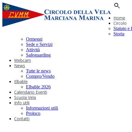
search
Home
Circolo
Statuto e
Storia
Ormeggi
Sede e Servizi
Attività
Safeguarding
Webcam
News
Tutte le news
Compro/Vendo
Elbable
Elbable 2026
Calendario Eventi
Scuola Vela
Info utili
Informazioni utili
Proloco
Contatti