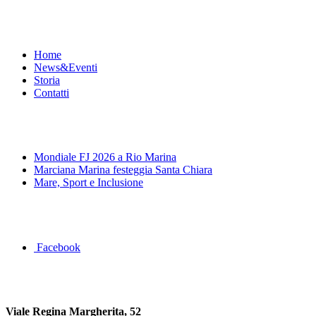
Menu
Home
News&Eventi
Storia
Contatti
News&Eventi
Mondiale FJ 2026 a Rio Marina
Marciana Marina festeggia Santa Chiara
Mare, Sport e Inclusione
Segui la pagina FB della Squadra Agonistica
Facebook
Dove siamo
Viale Regina Margherita, 52