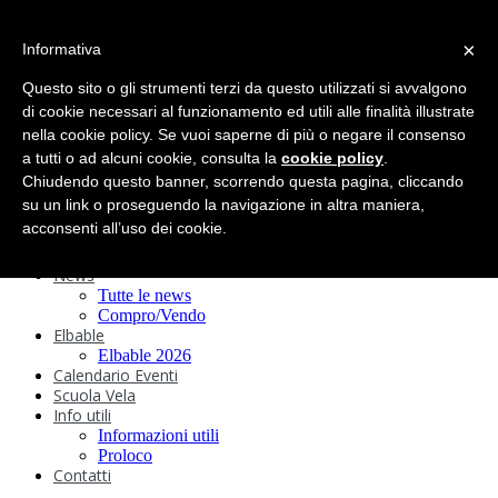
search
×
Informativa
Home
Circolo
Questo sito o gli strumenti terzi da questo utilizzati si avvalgono
Statuto e
di cookie necessari al funzionamento ed utili alle finalità illustrate
nella cookie policy. Se vuoi saperne di più o negare il consenso
Regolamenti
Storia
a tutti o ad alcuni cookie, consulta la
cookie policy
.
Ormeggi
Chiudendo questo banner, scorrendo questa pagina, cliccando
Sede e Servizi
su un link o proseguendo la navigazione in altra maniera,
Attività
acconsenti all’uso dei cookie.
Safeguarding
Webcam
News
Tutte le news
Compro/Vendo
Elbable
Elbable 2026
Calendario Eventi
Scuola Vela
Info utili
Informazioni utili
Proloco
Contatti