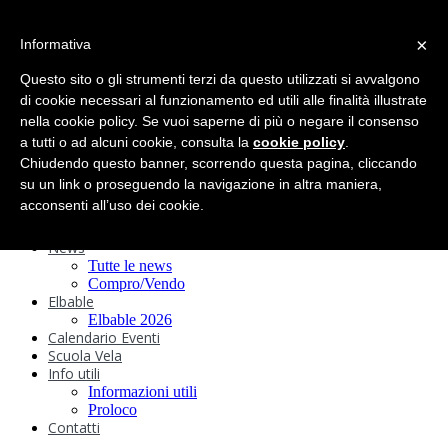
search
×
Informativa
Home
Circolo
Questo sito o gli strumenti terzi da questo utilizzati si avvalgono
Statuto e
di cookie necessari al funzionamento ed utili alle finalità illustrate
nella cookie policy. Se vuoi saperne di più o negare il consenso
Regolamenti
Storia
a tutti o ad alcuni cookie, consulta la
cookie policy
.
Ormeggi
Chiudendo questo banner, scorrendo questa pagina, cliccando
Sede e Servizi
su un link o proseguendo la navigazione in altra maniera,
Attività
acconsenti all’uso dei cookie.
Safeguarding
Webcam
News
Tutte le news
Compro/Vendo
Elbable
Elbable 2026
Calendario Eventi
Scuola Vela
Info utili
Informazioni utili
Proloco
Contatti