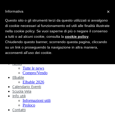
search
×
Informativa
Home
Circolo
Questo sito o gli strumenti terzi da questo utilizzati si avvalgono
Statuto e
di cookie necessari al funzionamento ed utili alle finalità illustrate
nella cookie policy. Se vuoi saperne di più o negare il consenso
Regolamenti
Storia
a tutti o ad alcuni cookie, consulta la
cookie policy
.
Ormeggi
Chiudendo questo banner, scorrendo questa pagina, cliccando
Sede e Servizi
su un link o proseguendo la navigazione in altra maniera,
Attività
acconsenti all’uso dei cookie.
Safeguarding
Webcam
News
Tutte le news
Compro/Vendo
Elbable
Elbable 2026
Calendario Eventi
Scuola Vela
Info utili
Informazioni utili
Proloco
Contatti