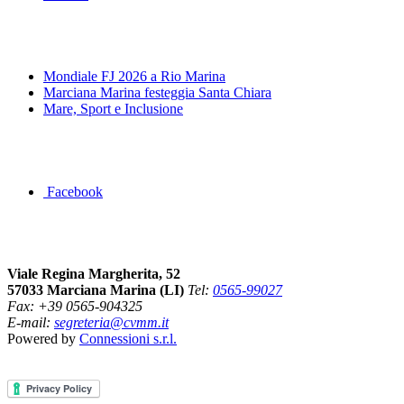
News&Eventi
Mondiale FJ 2026 a Rio Marina
Marciana Marina festeggia Santa Chiara
Mare, Sport e Inclusione
Segui la pagina FB della Squadra Agonistica
Facebook
Dove siamo
Viale Regina Margherita, 52
57033 Marciana Marina (LI)
Tel:
0565-99027
Fax: +39 0565-904325
E-mail:
segreteria@cvmm.it
Powered by
Connessioni s.r.l.