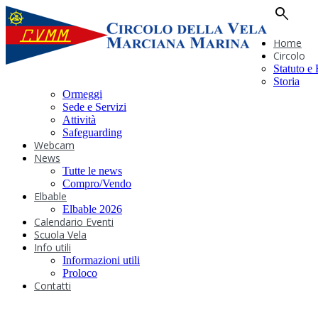
search
Home
Circolo
Statuto e
Storia
Ormeggi
Sede e Servizi
Attività
Safeguarding
Webcam
News
Tutte le news
Compro/Vendo
Elbable
Elbable 2026
Calendario Eventi
Scuola Vela
Info utili
Informazioni utili
Proloco
Contatti