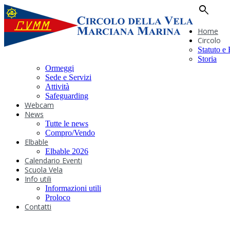
search
Home
Circolo
Statuto e
Storia
Ormeggi
Sede e Servizi
Attività
Safeguarding
Webcam
News
Tutte le news
Compro/Vendo
Elbable
Elbable 2026
Calendario Eventi
Scuola Vela
Info utili
Informazioni utili
Proloco
Contatti