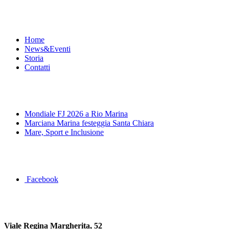
Menu
Home
News&Eventi
Storia
Contatti
News&Eventi
Mondiale FJ 2026 a Rio Marina
Marciana Marina festeggia Santa Chiara
Mare, Sport e Inclusione
Segui la pagina FB della Squadra Agonistica
Facebook
Dove siamo
Viale Regina Margherita, 52