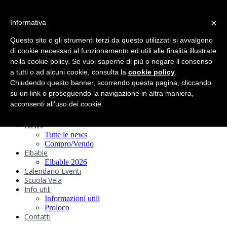
search
×
Informativa
Home
Circolo
Questo sito o gli strumenti terzi da questo utilizzati si avvalgono
Statuto e
di cookie necessari al funzionamento ed utili alle finalità illustrate
nella cookie policy. Se vuoi saperne di più o negare il consenso
Regolamenti
Storia
a tutti o ad alcuni cookie, consulta la
cookie policy
.
Ormeggi
Chiudendo questo banner, scorrendo questa pagina, cliccando
Sede e Servizi
su un link o proseguendo la navigazione in altra maniera,
Attività
acconsenti all’uso dei cookie.
Safeguarding
Webcam
News
Tutte le news
Compro/Vendo
Elbable
Elbable 2026
Calendario Eventi
Scuola Vela
Info utili
Informazioni utili
Proloco
Contatti