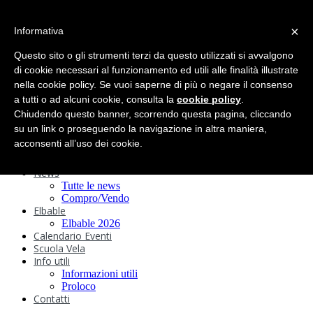
search
×
Informativa
Home
Circolo
Questo sito o gli strumenti terzi da questo utilizzati si avvalgono
Statuto e
di cookie necessari al funzionamento ed utili alle finalità illustrate
nella cookie policy. Se vuoi saperne di più o negare il consenso
Regolamenti
Storia
a tutti o ad alcuni cookie, consulta la
cookie policy
.
Ormeggi
Chiudendo questo banner, scorrendo questa pagina, cliccando
Sede e Servizi
su un link o proseguendo la navigazione in altra maniera,
Attività
acconsenti all’uso dei cookie.
Safeguarding
Webcam
News
Tutte le news
Compro/Vendo
Elbable
Elbable 2026
Calendario Eventi
Scuola Vela
Info utili
Informazioni utili
Proloco
Contatti