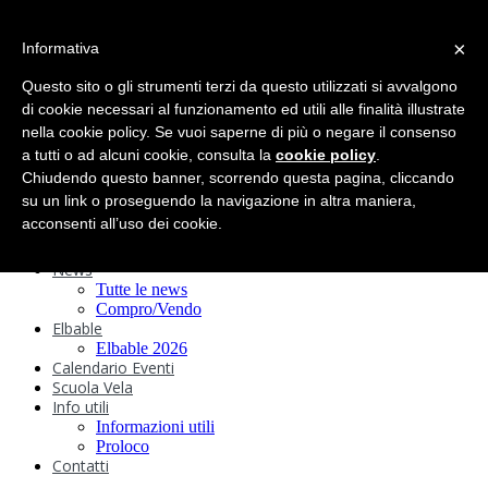
search
×
Informativa
Home
Circolo
Questo sito o gli strumenti terzi da questo utilizzati si avvalgono
Statuto e
di cookie necessari al funzionamento ed utili alle finalità illustrate
nella cookie policy. Se vuoi saperne di più o negare il consenso
Regolamenti
Storia
a tutti o ad alcuni cookie, consulta la
cookie policy
.
Ormeggi
Chiudendo questo banner, scorrendo questa pagina, cliccando
Sede e Servizi
su un link o proseguendo la navigazione in altra maniera,
Attività
acconsenti all’uso dei cookie.
Safeguarding
Webcam
News
Tutte le news
Compro/Vendo
Elbable
Elbable 2026
Calendario Eventi
Scuola Vela
Info utili
Informazioni utili
Proloco
Contatti