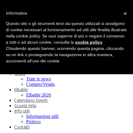
search
×
Informativa
Home
Circolo
Questo sito o gli strumenti terzi da questo utilizzati si avvalgono
Statuto e
di cookie necessari al funzionamento ed utili alle finalità illustrate
nella cookie policy. Se vuoi saperne di più o negare il consenso
Regolamenti
Storia
a tutti o ad alcuni cookie, consulta la
cookie policy
.
Ormeggi
Chiudendo questo banner, scorrendo questa pagina, cliccando
Sede e Servizi
su un link o proseguendo la navigazione in altra maniera,
Attività
acconsenti all’uso dei cookie.
Safeguarding
Webcam
News
Tutte le news
Compro/Vendo
Elbable
Elbable 2026
Calendario Eventi
Scuola Vela
Info utili
Informazioni utili
Proloco
Contatti