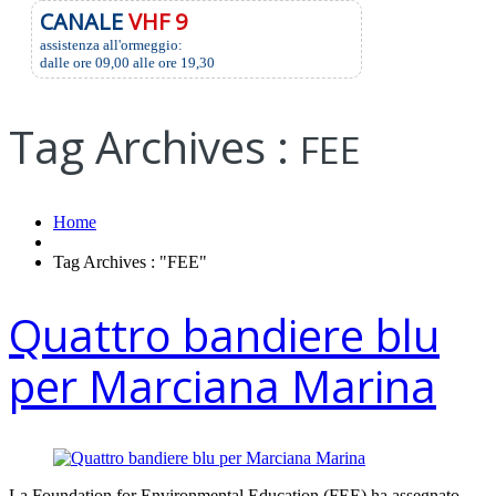
CANALE
VHF 9
assistenza all'ormeggio:
dalle ore 09,00 alle ore 19,30
Tag Archives :
FEE
Home
Tag Archives : "FEE"
Quattro bandiere blu
per Marciana Marina
La Foundation for Environmental Education (FEE) ha assegnato