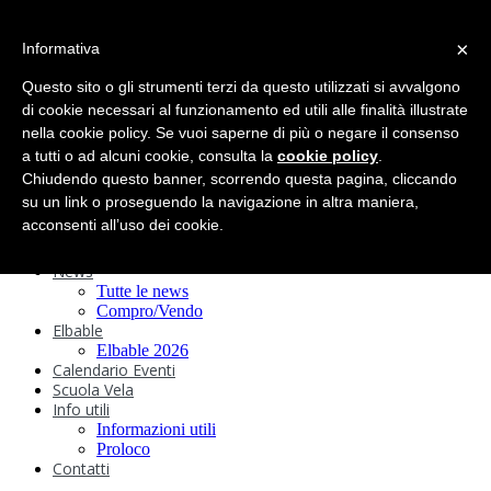
search
×
Informativa
Home
Circolo
Questo sito o gli strumenti terzi da questo utilizzati si avvalgono
Statuto e
di cookie necessari al funzionamento ed utili alle finalità illustrate
nella cookie policy. Se vuoi saperne di più o negare il consenso
Regolamenti
Storia
a tutti o ad alcuni cookie, consulta la
cookie policy
.
Ormeggi
Chiudendo questo banner, scorrendo questa pagina, cliccando
Sede e Servizi
su un link o proseguendo la navigazione in altra maniera,
Attività
acconsenti all’uso dei cookie.
Safeguarding
Webcam
News
Tutte le news
Compro/Vendo
Elbable
Elbable 2026
Calendario Eventi
Scuola Vela
Info utili
Informazioni utili
Proloco
Contatti