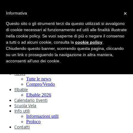
search
×
Informativa
Home
Circolo
Questo sito o gli strumenti terzi da questo utilizzati si avvalgono
Statuto e
di cookie necessari al funzionamento ed utili alle finalità illustrate
nella cookie policy. Se vuoi saperne di più o negare il consenso
Regolamenti
Storia
a tutti o ad alcuni cookie, consulta la
cookie policy
.
Ormeggi
Chiudendo questo banner, scorrendo questa pagina, cliccando
Sede e Servizi
su un link o proseguendo la navigazione in altra maniera,
Attività
acconsenti all’uso dei cookie.
Safeguarding
Webcam
News
Tutte le news
Compro/Vendo
Elbable
Elbable 2026
Calendario Eventi
Scuola Vela
Info utili
Informazioni utili
Proloco
Contatti