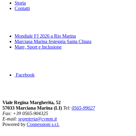
Storia
Contatti
News&Eventi
Mondiale FJ 2026 a Rio Marina
Marciana Marina festeggia Santa Chiara
Mare, Sport e Inclusione
Segui la pagina FB della Squadra Agonistica
Facebook
Dove siamo
Viale Regina Margherita, 52
57033 Marciana Marina (LI)
Tel:
0565-99027
Fax: +39 0565-904325
E-mail:
segreteria@cvmm.it
Powered by
Connessioni s.r.l.