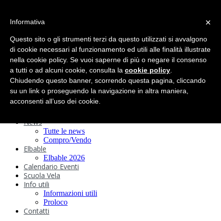
search
×
Informativa
Home
Circolo
Questo sito o gli strumenti terzi da questo utilizzati si avvalgono
Statuto e
di cookie necessari al funzionamento ed utili alle finalità illustrate
nella cookie policy. Se vuoi saperne di più o negare il consenso
Regolamenti
Storia
a tutti o ad alcuni cookie, consulta la
cookie policy
.
Ormeggi
Chiudendo questo banner, scorrendo questa pagina, cliccando
Sede e Servizi
su un link o proseguendo la navigazione in altra maniera,
Attività
acconsenti all’uso dei cookie.
Safeguarding
Webcam
News
Tutte le news
Compro/Vendo
Elbable
Elbable 2026
Calendario Eventi
Scuola Vela
Info utili
Informazioni utili
Proloco
Contatti