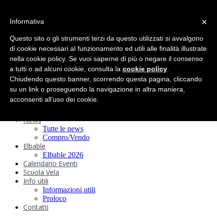
search
×
Informativa
Home
Circolo
Questo sito o gli strumenti terzi da questo utilizzati si avvalgono
Statuto e
di cookie necessari al funzionamento ed utili alle finalità illustrate
nella cookie policy. Se vuoi saperne di più o negare il consenso
Regolamenti
Storia
a tutti o ad alcuni cookie, consulta la
cookie policy
.
Ormeggi
Chiudendo questo banner, scorrendo questa pagina, cliccando
Sede e Servizi
su un link o proseguendo la navigazione in altra maniera,
Attività
acconsenti all’uso dei cookie.
Safeguarding
Webcam
News
Tutte le news
Compro/Vendo
Elbable
Elbable 2026
Calendario Eventi
Scuola Vela
Info utili
Informazioni utili
Proloco
Contatti