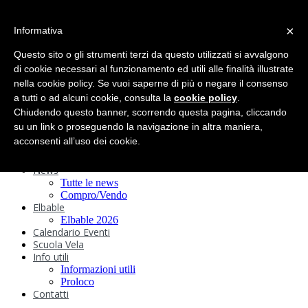
search
×
Informativa
Home
Circolo
Questo sito o gli strumenti terzi da questo utilizzati si avvalgono
Statuto e
di cookie necessari al funzionamento ed utili alle finalità illustrate
nella cookie policy. Se vuoi saperne di più o negare il consenso
Regolamenti
Storia
a tutti o ad alcuni cookie, consulta la
cookie policy
.
Ormeggi
Chiudendo questo banner, scorrendo questa pagina, cliccando
Sede e Servizi
su un link o proseguendo la navigazione in altra maniera,
Attività
acconsenti all’uso dei cookie.
Safeguarding
Webcam
News
Tutte le news
Compro/Vendo
Elbable
Elbable 2026
Calendario Eventi
Scuola Vela
Info utili
Informazioni utili
Proloco
Contatti