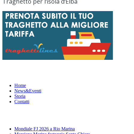
Traghetto per l’isola d’Elba
Menu
Home
News&Eventi
Storia
Contatti
News&Eventi
Mondiale FJ 2026 a Rio Marina