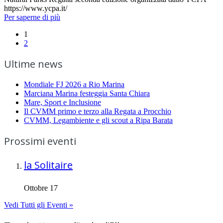
https://www.ycpa.it/
Per saperne di più
1
2
Ultime news
Mondiale FJ 2026 a Rio Marina
Marciana Marina festeggia Santa Chiara
Mare, Sport e Inclusione
Il CVMM primo e terzo alla Regata a Procchio
CVMM, Legambiente e gli scout a Ripa Barata
Prossimi eventi
la Solitaire
Ottobre 17
Vedi Tutti gli Eventi »