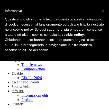
search
×
Informativa
Home
Circolo
Questo sito o gli strumenti terzi da questo utilizzati si avvalgono
Statuto e
di cookie necessari al funzionamento ed utili alle finalità illustrate
nella cookie policy. Se vuoi saperne di più o negare il consenso
Regolamenti
Storia
a tutti o ad alcuni cookie, consulta la
cookie policy
.
Ormeggi
Chiudendo questo banner, scorrendo questa pagina, cliccando
Sede e Servizi
su un link o proseguendo la navigazione in altra maniera,
Attività
acconsenti all’uso dei cookie.
Safeguarding
Webcam
News
Tutte le news
Compro/Vendo
Elbable
Elbable 2026
Calendario Eventi
Scuola Vela
Info utili
Informazioni utili
Proloco
Contatti