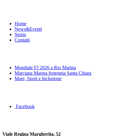
Menu
Home
News&Eventi
Storia
Contatti
News&Eventi
Mondiale FJ 2026 a Rio Marina
Marciana Marina festeggia Santa Chiara
Mare, Sport e Inclusione
Segui la pagina FB della Squadra Agonistica
Facebook
Dove siamo
Viale Regina Margherita, 52