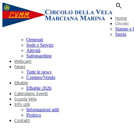
search
Home
Circolo
Statuto e
Storia
Ormeggi
Sede e Servizi
Attività
Safeguarding
Webcam
News
Tutte le news
Compro/Vendo
Elbable
Elbable 2026
Calendario Eventi
Scuola Vela
Info utili
Informazioni utili
Proloco
Contatti