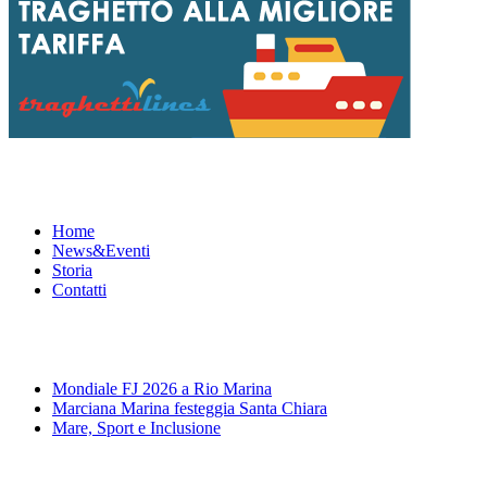
Menu
Home
News&Eventi
Storia
Contatti
News&Eventi
Mondiale FJ 2026 a Rio Marina
Marciana Marina festeggia Santa Chiara
Mare, Sport e Inclusione
Segui la pagina FB della Squadra Agonistica