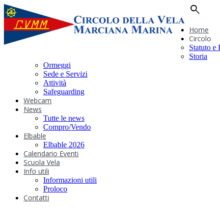
search
Home
Circolo
Statuto e
Storia
Ormeggi
Sede e Servizi
Attività
Safeguarding
Webcam
News
Tutte le news
Compro/Vendo
Elbable
Elbable 2026
Calendario Eventi
Scuola Vela
Info utili
Informazioni utili
Proloco
Contatti