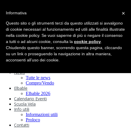
search
×
Informativa
Home
Circolo
Questo sito o gli strumenti terzi da questo utilizzati si avvalgono
Statuto e
di cookie necessari al funzionamento ed utili alle finalità illustrate
nella cookie policy. Se vuoi saperne di più o negare il consenso
Regolamenti
Storia
a tutti o ad alcuni cookie, consulta la
cookie policy
.
Ormeggi
Chiudendo questo banner, scorrendo questa pagina, cliccando
Sede e Servizi
su un link o proseguendo la navigazione in altra maniera,
Attività
acconsenti all’uso dei cookie.
Safeguarding
Webcam
News
Tutte le news
Compro/Vendo
Elbable
Elbable 2026
Calendario Eventi
Scuola Vela
Info utili
Informazioni utili
Proloco
Contatti