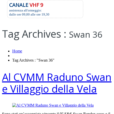
CANALE
VHF 9
assistenza all'ormeggio:
dalle ore 09,00 alle ore 19,30
Tag Archives :
Swan 36
Home
Tag Archives : "Swan 36"
Al CVMM Raduno Swan
e Villaggio della Vela
Sono stati un’accoppiata vincente il 9° S&S Swan Rendez-vous e il