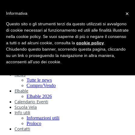
search
×
Informativa
Home
Circolo
Questo sito o gli strumenti terzi da questo utilizzati si avvalgono
Statuto e
di cookie necessari al funzionamento ed utili alle finalità illustrate
nella cookie policy. Se vuoi saperne di più o negare il consenso
Regolamenti
Storia
a tutti o ad alcuni cookie, consulta la
cookie policy
.
Ormeggi
Chiudendo questo banner, scorrendo questa pagina, cliccando
Sede e Servizi
su un link o proseguendo la navigazione in altra maniera,
Attività
acconsenti all’uso dei cookie.
Safeguarding
Webcam
News
Tutte le news
Compro/Vendo
Elbable
Elbable 2026
Calendario Eventi
Scuola Vela
Info utili
Informazioni utili
Proloco
Contatti