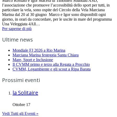
Marco Rossato e Igor Macera di Timonieri Sbandati ASD,
l’associazione che promuove l’accessibilità dello sport per tutti, in
particolare la vela, sono ospite del Circolo della Vela Marciana
Marina dal 20 al 30 giugno Marco e Igor sono disponibili ogni
giorno, in orari da concordare, per le uscite in mare del programma
Una Veleggiata 4All…
Per saperne di più
Ultime news
Mondiale FJ 2026 a Rio Marina
Marciana Marina festeggia Santa Chiara
Mare, Sport e Inclusione
Il CVMM primo e terzo alla Regata a Procchio
CVMM, Legambiente e gli scout a Ripa Barata
Prossimi eventi
la Solitaire
Ottobre 17
Vedi Tutti gli Eventi »