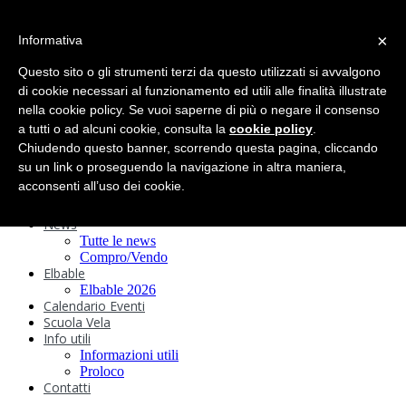
search
×
Informativa
Home
Circolo
Questo sito o gli strumenti terzi da questo utilizzati si avvalgono
Statuto e
di cookie necessari al funzionamento ed utili alle finalità illustrate
nella cookie policy. Se vuoi saperne di più o negare il consenso
Regolamenti
Storia
a tutti o ad alcuni cookie, consulta la
cookie policy
.
Ormeggi
Chiudendo questo banner, scorrendo questa pagina, cliccando
Sede e Servizi
su un link o proseguendo la navigazione in altra maniera,
Attività
acconsenti all’uso dei cookie.
Safeguarding
Webcam
News
Tutte le news
Compro/Vendo
Elbable
Elbable 2026
Calendario Eventi
Scuola Vela
Info utili
Informazioni utili
Proloco
Contatti