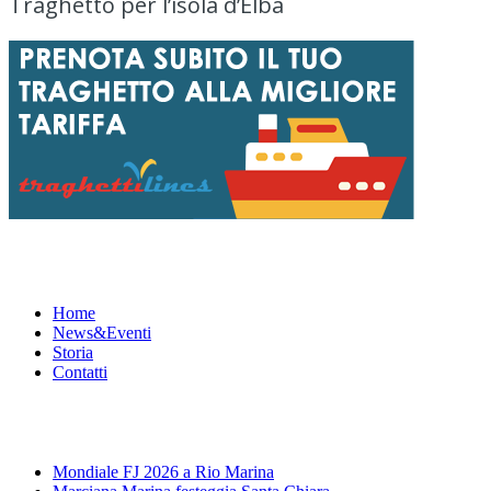
Traghetto per l’isola d’Elba
Menu
Home
News&Eventi
Storia
Contatti
News&Eventi
Mondiale FJ 2026 a Rio Marina