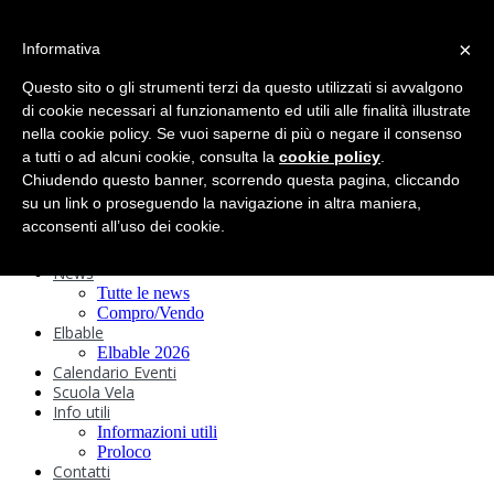
search
×
Informativa
Home
Circolo
Questo sito o gli strumenti terzi da questo utilizzati si avvalgono
Statuto e
di cookie necessari al funzionamento ed utili alle finalità illustrate
nella cookie policy. Se vuoi saperne di più o negare il consenso
Regolamenti
Storia
a tutti o ad alcuni cookie, consulta la
cookie policy
.
Ormeggi
Chiudendo questo banner, scorrendo questa pagina, cliccando
Sede e Servizi
su un link o proseguendo la navigazione in altra maniera,
Attività
acconsenti all’uso dei cookie.
Safeguarding
Webcam
News
Tutte le news
Compro/Vendo
Elbable
Elbable 2026
Calendario Eventi
Scuola Vela
Info utili
Informazioni utili
Proloco
Contatti