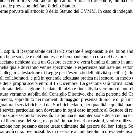
idata entro il 28 febbraio di ogni anno. Sino al 31 dicembre, ultima dat
 nelle previsioni dell’art. 8 dello Statuto.
forme previste all'articolo 8 dello Statuto del CVMM. In caso di indegni
tuali ospiti. Il Responsabile del Bar/Ristorante è responsabile del buon 
no un bene sociale e debbono essere ben mantenute a cura del Gestore.
acciano richiesta sia a un Gestore esterno e verrà bandita di anno in ann
ella quale dovranno venire specificate le esperienze maturate nel settore. 
 allegare attestazione di Legge per l’esercizio dell’attività specifica); 
li collaboratori, e più in generale adeguata pratica nel settore, in modo d
della propria scelta entro il 15 Dicembre. La gestione sarà formalizzata
ra durata della stagione. Le date di inizio e fine attività verranno di anno
ertura verranno stabiliti dal Consiglio Direttivo, che, nella persona del C
mento, soprattutto nei momenti di maggior presenza di Soci e di più intens
Qualora i servizi richiesti dai Soci richiedano, per quantità e qualità, pa
 servizi particolari non dovranno in ogni caso impedire al Gestore di ren
istorazione secondo necessità. La pulizia e manutenzione della cucina e de
di libero uso dei Soci, ma potrà, in particolari occasioni, venire utilizzat
torazione non possano essere usate utilmente dal gestore del bar, i sigg.
ar avrà cura, ove possibile, di riservare alcuni tavolini a prevalente uso ba