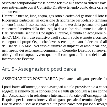
osservare scrupolosamente le norme relative alla raccolta differenziata 
preventivamente con il Consiglio Direttivo tenendo conto delle caratteri
al momento.
Utenze: le utenze, luce, acqua, gas sono a carico del gestore e il loro 
Ricorrenze particolari: in occasione di ricorrenze particolari o familia
almeno 1 mese, l’uso esclusivo del giardino e/o della pedana, o di parte
contenere il motivo della richiesta, la data e l’orario durante il qual
Bar/Ristorante, sentito il Consiglio Direttivo, é tenuto ad accogliere o
del CVMM. Per l’uso esclusivo degli spazi il Socio è tenuto a corrispon
contegno dei propri Ospiti che deve essere improntato al decoro ed alle t
del Bar del CVMM. Nel caso di utilizzo di impianti di amplificazione, 
nel rispetto dei regolamenti comunali. Il Consiglio Direttivo si riserva 
obblighi di cui sopra, ovvero qualora il contegno all’interno dei locali no
interrompere l’evento.
Art. 5 - Assegnazione posti barca
ASSEGNAZIONE POSTI BARCA (vedi anche allegato speciale al term
I posti barca all’ormeggio sono assegnati a titolo provvisorio o a con
soggetti al rinnovo della concessione e a tutti gli obblighi a essa conn
dall’ Associazione in relazione a interruzioni forzate dell’ormeggio, s
Requisiti per la concessione: vedi allegato speciale al termine degli art
Divieti d’uso: i soci assegnatari di un posto barca non possono svolgere