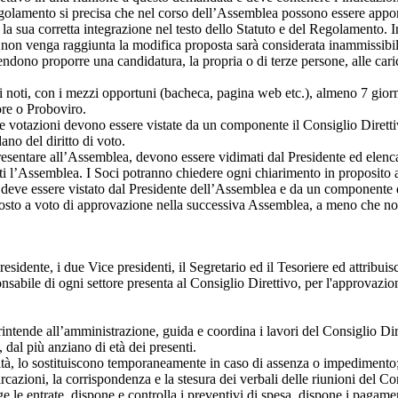
egolamento si precisa che nel corso dell’Assemblea possono essere apport
e la sua corretta integrazione nel testo dello Statuto e del Regolamento.
 non venga raggiunta la modifica proposta sarà considerata inammissibil
tendono proporre una candidatura, la propria o di terze persone, alle ca
 noti, con i mezzi opportuni (bacheca, pagina web etc.), almeno 7 giorn
ore o Proboviro.
er le votazioni devono essere vistate da un componente il Consiglio Dire
no del diritto di voto.
esentare all’Assemblea, devono essere vidimati dal Presidente ed elenca
nti l’Assemblea. I Soci potranno chiedere ogni chiarimento in proposito 
deve essere vistato dal Presidente dell’Assemblea e da un componente del 
toposto a voto di approvazione nella successiva Assemblea, a meno che non
sidente, i due Vice presidenti, il Segretario ed il Tesoriere ed attribuisce
nsabile di ogni settore presenta al Consiglio Direttivo, per l'approvazione
intende all’amministrazione, guida e coordina i lavori del Consiglio Di
 dal più anziano di età dei presenti.
ività, lo sostituiscono temporaneamente in caso di assenza o impedimento
cazioni, la corrispondenza e la stesura dei verbali delle riunioni del Con
 le entrate, dispone e controlla i preventivi di spesa, dispone i pagament