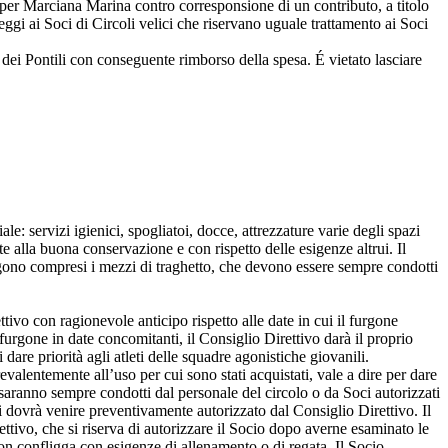
per Marciana Marina contro corresponsione di un contributo, a titolo
ggi ai Soci di Circoli velici che riservano uguale trattamento ai Soci
 dei Pontili con conseguente rimborso della spesa. É vietato lasciare
le: servizi igienici, spogliatoi, docce, attrezzature varie degli spazi
e alla buona conservazione e con rispetto delle esigenze altrui. Il
engono compresi i mezzi di traghetto, che devono essere sempre condotti
ttivo con ragionevole anticipo rispetto alle date in cui il furgone
el furgone in date concomitanti, il Consiglio Direttivo darà il proprio
dare priorità agli atleti delle squadre agonistiche giovanili.
valentemente all’uso per cui sono stati acquistati, vale a dire per dare
 saranno sempre condotti dal personale del circolo o da Soci autorizzati
li dovrà venire preventivamente autorizzato dal Consiglio Direttivo. Il
ttivo, che si riserva di autorizzare il Socio dopo averne esaminato le
on confligga con esigenze di allenamento o di regata. Il Socio