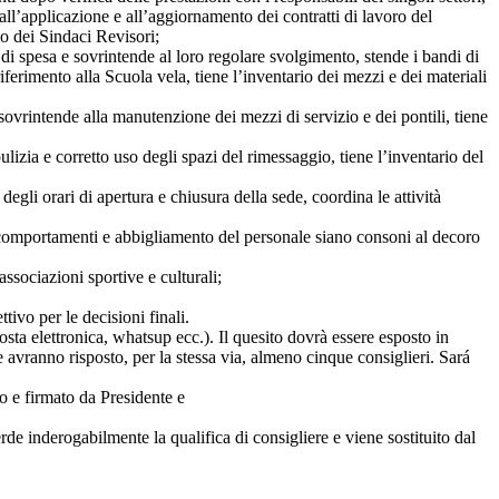
all’applicazione e all’aggiornamento dei contratti di lavoro del
io dei Sindaci Revisori;
i di spesa e sovrintende al loro regolare svolgimento, stende i bandi di
iferimento alla Scuola vela, tiene l’inventario dei mezzi e dei materiali
sovrintende alla manutenzione dei mezzi di servizio e dei pontili, tiene
izia e corretto uso degli spazi del rimessaggio, tiene l’inventario del
degli orari di apertura e chiusura della sede, coordina le attività
he comportamenti e abbigliamento del personale siano consoni al decoro
ssociazioni sportive e culturali;
tivo per le decisioni finali.
posta elettronica, whatsup ecc.). Il quesito dovrà essere esposto in
 avranno risposto, per la stessa via, almeno cinque consiglieri. Sará
ro e firmato da Presidente e
rde inderogabilmente la qualifica di consigliere e viene sostituito dal