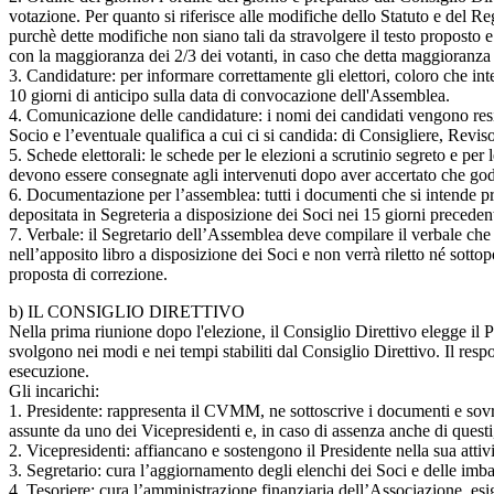
votazione. Per quanto si riferisce alle modifiche dello Statuto e del R
purchè dette modifiche non siano tali da stravolgere il testo proposto 
con la maggioranza dei 2/3 dei votanti, in caso che detta maggioranza
3. Candidature: per informare correttamente gli elettori, coloro che in
10 giorni di anticipo sulla data di convocazione dell'Assemblea.
4. Comunicazione delle candidature: i nomi dei candidati vengono resi
Socio e l’eventuale qualifica a cui ci si candida: di Consigliere, Revis
5. Schede elettorali: le schede per le elezioni a scrutinio segreto e p
devono essere consegnate agli intervenuti dopo aver accertato che goda
6. Documentazione per l’assemblea: tutti i documenti che si intende pr
depositata in Segreteria a disposizione dei Soci nei 15 giorni precede
7. Verbale: il Segretario dell’Assemblea deve compilare il verbale che 
nell’apposito libro a disposizione dei Soci e non verrà riletto né sot
proposta di correzione.
b) IL CONSIGLIO DIRETTIVO
Nella prima riunione dopo l'elezione, il Consiglio Direttivo elegge il Pre
svolgono nei modi e nei tempi stabiliti dal Consiglio Direttivo. Il respo
esecuzione.
Gli incarichi:
1. Presidente: rappresenta il CVMM, ne sottoscrive i documenti e sovr
assunte da uno dei Vicepresidenti e, in caso di assenza anche di questi,
2. Vicepresidenti: affiancano e sostengono il Presidente nella sua att
3. Segretario: cura l’aggiornamento degli elenchi dei Soci e delle imbar
4. Tesoriere: cura l’amministrazione finanziaria dell’Associazione, esige