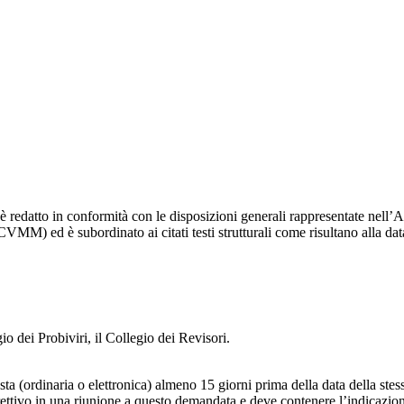
è redatto in conformità con le disposizioni generali rappresentate nell’A
MM) ed è subordinato ai citati testi strutturali come risultano alla da
 dei Probiviri, il Collegio dei Revisori.
 (ordinaria o elettronica) almeno 15 giorni prima della data della stes
rettivo in una riunione a questo demandata e deve contenere l’indicazio