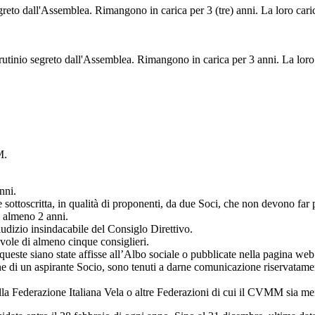
egreto dall'Assemblea. Rimangono in carica per 3 (tre) anni. La loro cari
crutinio segreto dall'Assemblea. Rimangono in carica per 3 anni. La loro
M.
nni.
ttoscritta, in qualità di proponenti, da due Soci, che non devono far pa
i almeno 2 anni.
iudizio insindacabile del Consiglo Direttivo.
evole di almeno cinque consiglieri.
este siano state affisse all’Albo sociale o pubblicate nella pagina web
ne di un aspirante Socio, sono tenuti a darne comunicazione riservatam
alla Federazione Italiana Vela o altre Federazioni di cui il CVMM sia m