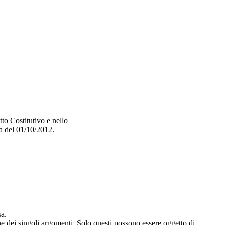
tto Costitutivo e nello
ta del 01/10/2012.
sa.
ne dei singoli argomenti. Solo questi possono essere oggetto di