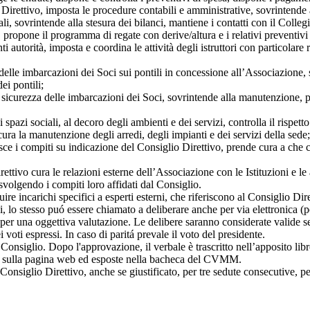
 Direttivo, imposta le procedure contabili e amministrative, sovrintende 
li, sovrintende alla stesura dei bilanci, mantiene i contatti con il Colleg
a, propone il programma di regate con derive/altura e i relativi preventiv
utorità, imposta e coordina le attività degli istruttori con particolare r
delle imbarcazioni dei Soci sui pontili in concessione all’Associazione, 
ei pontili;
sicurezza delle imbarcazioni dei Soci, sovrintende alla manutenzione, pul
pazi sociali, al decoro degli ambienti e dei servizi, controlla il rispetto 
, cura la manutenzione degli arredi, degli impianti e dei servizi della sede;
buisce i compiti su indicazione del Consiglio Direttivo, prende cura a c
ivo cura le relazioni esterne dell’Associazione con le Istituzioni e le a
svolgendo i compiti loro affidati dal Consiglio.
e incarichi specifici a esperti esterni, che riferiscono al Consiglio Diret
vi, lo stesso puó essere chiamato a deliberare anche per via elettronica (
i per una oggettiva valutazione. Le delibere saranno considerate valide se
oti espressi. In caso di paritá prevale il voto del presidente.
Consiglio. Dopo l'approvazione, il verbale è trascritto nell’apposito lib
ate sulla pagina web ed esposte nella bacheca del CVMM.
Consiglio Direttivo, anche se giustificato, per tre sedute consecutive, pe