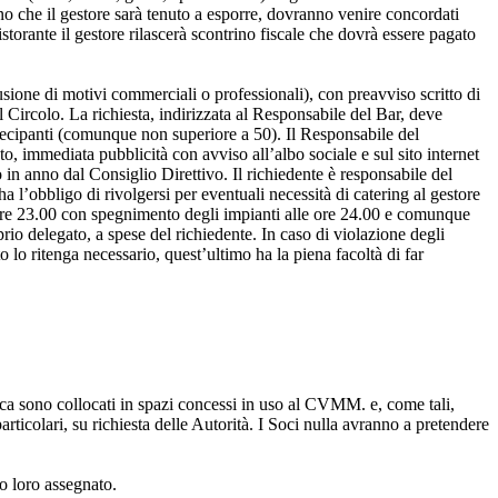
ino che il gestore sarà tenuto a esporre, dovranno venire concordati
storante il gestore rilascerà scontrino fiscale che dovrà essere pagato
usione di motivi commerciali o professionali), con preavviso scritto di
l Circolo. La richiesta, indirizzata al Responsabile del Bar, deve
artecipanti (comunque non superiore a 50). Il Responsabile del
to, immediata pubblicità con avviso all’albo sociale e sul sito internet
 in anno dal Consiglio Direttivo. Il richiedente è responsabile del
ha l’obbligo di rivolgersi per eventuali necessità di catering al gestore
e ore 23.00 con spegnimento degli impianti alle ore 24.00 e comunque
prio delegato, a spese del richiedente. In caso di violazione degli
ato lo ritenga necessario, quest’ultimo ha la piena facoltà di far
rca sono collocati in spazi concessi in uso al CVMM. e, come tali,
rticolari, su richiesta delle Autorità. I Soci nulla avranno a pretendere
to loro assegnato.