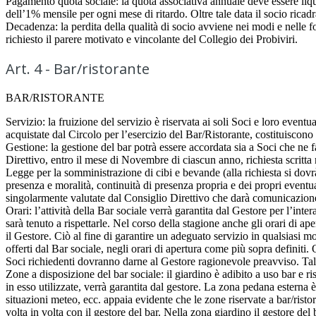
Pagamento quota sociale: la quota associativa annuale deve essere liqu
dell’1% mensile per ogni mese di ritardo. Oltre tale data il socio ricadrà
Decadenza: la perdita della qualità di socio avviene nei modi e nelle 
richiesto il parere motivato e vincolante del Collegio dei Probiviri.
Art. 4 - Bar/ristorante
BAR/RISTORANTE
Servizio: la fruizione del servizio è riservata ai soli Soci e loro even
acquistate dal Circolo per l’esercizio del Bar/Ristorante, costituisco
Gestione: la gestione del bar potrà essere accordata sia a Soci che ne f
Direttivo, entro il mese di Novembre di ciascun anno, richiesta scritta n
Legge per la somministrazione di cibi e bevande (alla richiesta si dovrà
presenza e moralità, continuità di presenza propria e dei propri eventua
singolarmente valutate dal Consiglio Direttivo che darà comunicazione 
Orari: l’attività della Bar sociale verrà garantita dal Gestore per l’inte
sarà tenuto a rispettarle. Nel corso della stagione anche gli orari di ap
il Gestore. Ciò al fine di garantire un adeguato servizio in qualsiasi mo
offerti dal Bar sociale, negli orari di apertura come più sopra definiti. 
Soci richiedenti dovranno darne al Gestore ragionevole preavviso. Tali
Zone a disposizione del bar sociale: il giardino è adibito a uso bar e r
in esso utilizzate, verrà garantita dal gestore. La zona pedana esterna è 
situazioni meteo, ecc. appaia evidente che le zone riservate a bar/ris
volta in volta con il gestore del bar. Nella zona giardino il gestore del b