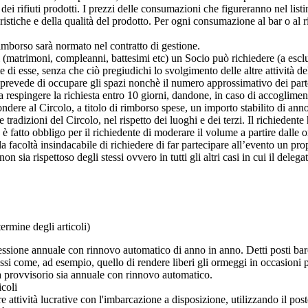
dei rifiuti prodotti. I prezzi delle consumazioni che figureranno nel list
stiche e della qualità del prodotto. Per ogni consumazione al bar o al ri
rimborso sarà normato nel contratto di gestione.
ri (matrimoni, compleanni, battesimi etc) un Socio può richiedere (a escl
 di esse, senza che ciò pregiudichi lo svolgimento delle altre attività de
e si prevede di occupare gli spazi nonchè il numero approssimativo dei p
 a respingere la richiesta entro 10 giorni, dandone, in caso di accoglimen
dere al Circolo, a titolo di rimborso spese, un importo stabilito di anno
radizioni del Circolo, nel rispetto dei luoghi e dei terzi. Il richiedente 
è fatto obbligo per il richiedente di moderare il volume a partire dall
la facoltà insindacabile di richiedere di far partecipare all’evento un pro
n sia rispettoso degli stessi ovvero in tutti gli altri casi in cui il deleg
ine degli articoli)
cessione annuale con rinnovo automatico di anno in anno. Detti posti ba
essi come, ad esempio, quello di rendere liberi gli ormeggi in occasioni pa
ia provvisorio sia annuale con rinnovo automatico.
icoli
 attività lucrative con l'imbarcazione a disposizione, utilizzando il pos