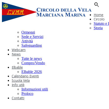
search
Home
Circolo
Statuto e
Storia
Ormeggi
Sede e Servizi
Attività
Safeguarding
Webcam
News
Tutte le news
Compro/Vendo
Elbable
Elbable 2026
Calendario Eventi
Scuola Vela
Info utili
Informazioni utili
Proloco
Contatti