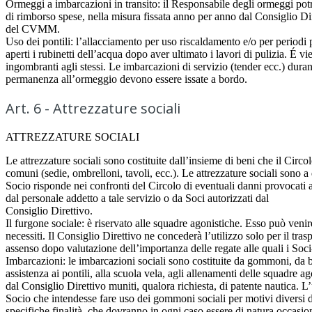
Ormeggi a imbarcazioni in transito: il Responsabile degli ormeggi po
di rimborso spese, nella misura fissata anno per anno dal Consiglio Dir
del CVMM.
Uso dei pontili: l’allacciamento per uso riscaldamento e/o per periodi 
aperti i rubinetti dell’acqua dopo aver ultimato i lavori di pulizia. É vi
ingombranti agli stessi. Le imbarcazioni di servizio (tender ecc.) duran
permanenza all’ormeggio devono essere issate a bordo.
Art. 6 - Attrezzature sociali
ATTREZZATURE SOCIALI
Le attrezzature sociali sono costituite dall’insieme di beni che il Circo
comuni (sedie, ombrelloni, tavoli, ecc.). Le attrezzature sociali sono 
Socio risponde nei confronti del Circolo di eventuali danni provocati 
dal personale addetto a tale servizio o da Soci autorizzati dal
Consiglio Direttivo.
Il furgone sociale: è riservato alle squadre agonistiche. Esso può venire
necessiti. Il Consiglio Direttivo ne concederà l’utilizzo solo per il tras
assenso dopo valutazione dell’importanza delle regate alle quali i Soci-a
Imbarcazioni: le imbarcazioni sociali sono costituite da gommoni, da ba
assistenza ai pontili, alla scuola vela, agli allenamenti delle squadre
dal Consiglio Direttivo muniti, qualora richiesta, di patente nautica. L
Socio che intendesse fare uso dei gommoni sociali per motivi diversi da
specifiche finalità, che dovranno in ogni caso essere di natura occasi