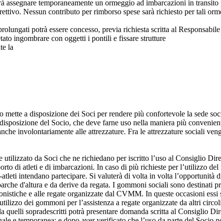
trà assegnare temporaneamente un ormeggio ad imbarcazioni in transito 
ettivo. Nessun contributo per rimborso spese sarà richiesto per tali orme
prolungati potrà essere concesso, previa richiesta scritta al Responsabile
etato ingombrare con oggetti i pontili e fissare strutture
te la
lo mette a disposizione dei Soci per rendere più confortevole la sede socia
a disposizione del Socio, che deve farne uso nella maniera più convenient
anche involontariamente alle attrezzature. Fra le attrezzature sociali v
 utilizzato da Soci che ne richiedano per iscritto l’uso al Consiglio Dire
porto di atleti e di imbarcazioni. In caso di più richieste per l’utilizzo d
tleti intendano partecipare. Si valuterà di volta in volta l’opportunità di 
rche d'altura e da derive da regata. I gommoni sociali sono destinati pre
 agonistiche e alle regate organizzate dal CVMM. In queste occasioni essi
’utilizzo dei gommoni per l’assistenza a regate organizzate da altri circo
 quelli sopradescritti potrà presentare domanda scritta al Consiglio Dire
onale e temporanea; e dopo aver verificato che l’uso da parte del Socio n