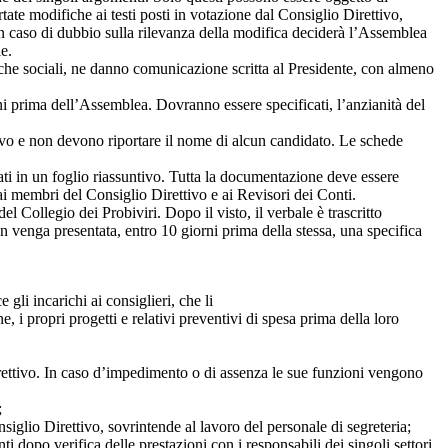
ate modifiche ai testi posti in votazione dal Consiglio Direttivo,
 In caso di dubbio sulla rilevanza della modifica deciderà l’Assemblea
e.
riche sociali, ne danno comunicazione scritta al Presidente, con almeno
i prima dell’Assemblea. Dovranno essere specificati, l’anzianità del
ttivo e non devono riportare il nome di alcun candidato. Le schede
ti in un foglio riassuntivo. Tutta la documentazione deve essere
ai membri del Consiglio Direttivo e ai Revisori dei Conti.
Collegio dei Probiviri. Dopo il visto, il verbale è trascritto
 venga presentata, entro 10 giorni prima della stessa, una specifica
 gli incarichi ai consiglieri, che li
, i propri progetti e relativi preventivi di spesa prima della loro
rettivo. In caso d’impedimento o di assenza le sue funzioni vengono
;
siglio Direttivo, sovrintende al lavoro del personale di segreteria;
i dopo verifica delle prestazioni con i responsabili dei singoli settori,