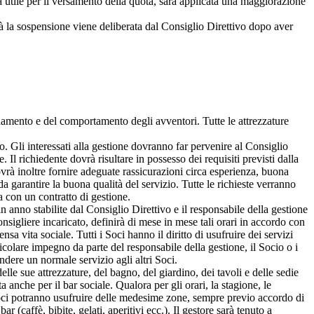
a utile per il versamento della quota, sarà applicata una maggiorazione
tà la sospensione viene deliberata dal Consiglio Direttivo dopo aver
andamento e del comportamento degli avventori. Tutte le attrezzature
o. Gli interessati alla gestione dovranno far pervenire al Consiglio
Il richiedente dovrà risultare in possesso dei requisiti previsti dalla
dovrà inoltre fornire adeguate rassicurazioni circa esperienza, buona
a garantire la buona qualità del servizio. Tutte le richieste verranno
 con un contratto di gestione.
 in anno stabilite dal Consiglio Direttivo e il responsabile della gestione
onsigliere incaricato, definirà di mese in mese tali orari in accordo con
a vita sociale. Tutti i Soci hanno il diritto di usufruire dei servizi
rticolare impegno da parte del responsabile della gestione, il Socio o i
dere un normale servizio agli altri Soci.
lle sue attrezzature, del bagno, del giardino, dei tavoli e delle sedie
a anche per il bar sociale. Qualora per gli orari, la stagione, le
 Soci potranno usufruire delle medesime zone, sempre previo accordo di
r (caffè, bibite, gelati, aperitivi ecc.). Il gestore sarà tenuto a