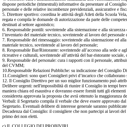
dispone periodiche (trimestrali) informative da presentare al Consiglio
personale e delle relative incombenze previdenziali, assicurative e fisca
5. Direttore sportivo: coordina le attività degli Atleti della Scuola Vel
regata e compila le domande di autorizzazione da parte delle competenti a
destinati al settore agonistico;
6. Responsabile pontili: sovrintende alla sistemazione e alla sicurezza 
l’inventario del materiale tecnico, sovrintende al lavoro del personale d
7. Responsabile del rimessaggio: sovrintende alla sistemazione ed alla 
materiale tecnico, sovrintende al lavoro del personale;
8. Responsabile Bar/Ristorante: sovrintende all’accesso alla sede e agli s
ricreative e culturali, sovrintende all’attività del bar-ristorante sociale
9. Responsabile del personale: cura i rapporti con il personale, attri
del CVMM;
10.Responsabile Relazioni Pubbliche: su indicazione del Consiglio Dirett
11.Consiglieri: sono quei Consiglieri privi d’incarico che collaborano 
12. Il Consiglio Direttivo per un suo miglior funzionamento può attribuir
Delibere urgenti: nell'impossibilità di riunire il Consiglio in tempi bre
maniera chiara ed esaustiva e dovranno essere forniti tutti gli element
considereta approvata la proposta che avrá ottenuto la maggioranza dei v
Verbali: il Segretario compila il verbale che deve essere approvato dal 
Segretario. Eventuali delibere di interesse generale saranno pubblic
Decadenza dal Consiglio: il consigliere che non partecipi ai lavori del 
primo dei non eletti.
c) IL COLLEGIO DEI PROBIVIRI