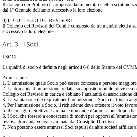
Il Collegio dei Probiviri è composto da tre membri eletti a scrutinio s
dal 1° Gennaio dell'anno successivo la loro elezione.
d) IL COLLEGIO DEI REVISORI
Il Collegio dei Revisori dei Conti è composto da tre membri eletti a s
successivo la loro elezione.
Art. 3 - I Soci
I SOCI
La qualità di socio è definita negli articoli 6-8 dello Statuto del CVM
Ammissione:
1. L’ammissione quale Socio può essere concessa a persone maggiore
2. La domanda d’ammissione, redatta su apposito modulo, deve essere so
Collegio dei Revisori in carica e abbiano l’anzianità di associazione d
3. La valutazione dei requisiti per l’ammissione a Socio è affidata al g
4. Per l’ammissione a Socio, il richiedente deve ottenere il voto favor
5. Il Consiglio Direttivo esamina le domande d’ammissione dopo che qu
6. I Soci che fossero a conoscenza di motivi per opporsi all’ammissio
relativa domanda venga esaminata dal Consiglio Direttivo.
7. Non possono essere ammessi Soci espulsi da altre società affiliate 