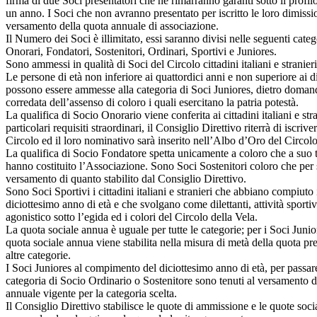
firma di due Soci presentatori che ne rimarranno garanti sotto il profil
un anno. I Soci che non avranno presentato per iscritto le loro dimissi
versamento della quota annuale di associazione.
Il Numero dei Soci è illimitato, essi saranno divisi nelle seguenti categ
Onorari, Fondatori, Sostenitori, Ordinari, Sportivi e Juniores.
Sono ammessi in qualità di Soci del Circolo cittadini italiani e stranie
Le persone di età non inferiore ai quattordici anni e non superiore ai di
possono essere ammesse alla categoria di Soci Juniores, dietro doman
corredata dell’assenso di coloro i quali esercitano la patria potestà.
La qualifica di Socio Onorario viene conferita ai cittadini italiani e str
particolari requisiti straordinari, il Consiglio Direttivo riterrà di iscriver
Circolo ed il loro nominativo sarà inserito nell’Albo d’Oro del Circolo
La qualifica di Socio Fondatore spetta unicamente a coloro che a suo
hanno costituito l’Associazione. Sono Soci Sostenitori coloro che per s
versamento di quanto stabilito dal Consiglio Direttivo.
Sono Soci Sportivi i cittadini italiani e stranieri che abbiano compiuto 
diciottesimo anno di età e che svolgano come dilettanti, attività sportiv
agonistico sotto l’egida ed i colori del Circolo della Vela.
La quota sociale annua è uguale per tutte le categorie; per i Soci Junio
quota sociale annua viene stabilita nella misura di metà della quota pre
altre categorie.
I Soci Juniores al compimento del diciottesimo anno di età, per passare
categoria di Socio Ordinario o Sostenitore sono tenuti al versamento d
annuale vigente per la categoria scelta.
Il Consiglio Direttivo stabilisce le quote di ammissione e le quote soci