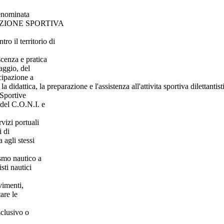
denominata
ZIONE SPORTIVA
ro il territorio di
scenza e pratica
taggio, del
ecipazione a
didattica, la preparazione e l'assistenza all'attivita sportiva dilettantist
 Sportive
 del C.O.N.I. e
vizi portuali
i di
 agli stessi
ismo nautico a
sti nautici
vimenti,
are le
sclusivo o