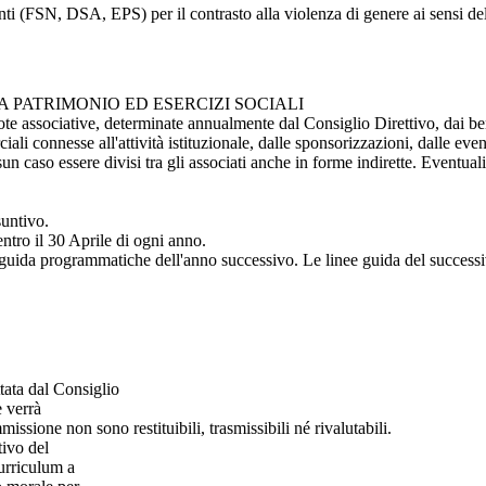
ti (FSN, DSA, EPS) per il contrasto alla violenza di genere ai sensi del
PATRIMONIO ED ESERCIZI SOCIALI
quote associative, determinate annualmente dal Consiglio Direttivo, dai b
iali connesse all'attività istituzionale, dalle sponsorizzazioni, dalle eve
ssun caso essere divisi tra gli associati anche in forme indirette. Eventual
suntivo.
ntro il 30 Aprile di ogni anno.
 guida programmatiche dell'anno successivo. Le linee guida del successi
tata dal Consiglio
e verrà
issione non sono restituibili, trasmissibili né rivalutabili.
ivo del
curriculum a