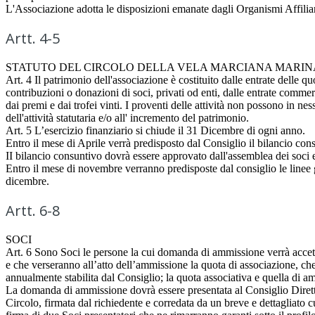
L'Associazione adotta le disposizioni emanate dagli Organismi Affilian
Artt. 4-5
STATUTO DEL CIRCOLO DELLA VELA MARCIANA MARINA 
Art. 4 Il patrimonio dell'associazione è costituito dalle entrate delle 
contribuzioni o donazioni di soci, privati od enti, dalle entrate commerc
dai premi e dai trofei vinti. I proventi delle attività non possono in ne
dell'attività statutaria e/o all' incremento del patrimonio.
Art. 5 L’esercizio finanziario si chiude il 31 Dicembre di ogni anno.
Entro il mese di Aprile verrà predisposto dal Consiglio il bilancio con
II bilancio consuntivo dovrà essere approvato dall'assemblea dei soci e
Entro il mese di novembre verranno predisposte dal consiglio le linee
dicembre.
Artt. 6-8
SOCI
Art. 6 Sono Soci le persone la cui domanda di ammissione verrà accet
e che verseranno all’atto dell’ammissione la quota di associazione, ch
annualmente stabilita dal Consiglio; la quota associativa e quella di amm
La domanda di ammissione dovrà essere presentata al Consiglio Dirett
Circolo, firmata dal richiedente e corredata da un breve e dettagliato 