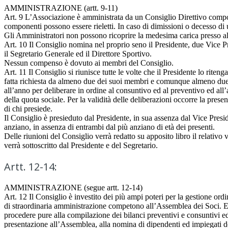
AMMINISTRAZIONE (artt. 9-11)
Art. 9 L’Associazione è amministrata da un Consiglio Direttivo compost
componenti possono essere rieletti. In caso di dimissioni o decesso di u
Gli Amministratori non possono ricoprire la medesima carica presso alt
Art. 10 Il Consiglio nomina nel proprio seno il Presidente, due Vice Pre
il Segretario Generale ed il Direttore Sportivo.
Nessun compenso è dovuto ai membri del Consiglio.
Art. 11 Il Consiglio si riunisce tutte le volte che il Presidente lo riteng
fatta richiesta da almeno due dei suoi membri e comunque almeno due
all’anno per deliberare in ordine al consuntivo ed al preventivo ed al
della quota sociale. Per la validità delle deliberazioni occorre la pres
di chi presiede.
Il Consiglio è presieduto dal Presidente, in sua assenza dal Vice Presi
anziano, in assenza di entrambi dal più anziano di età dei presenti.
Delle riunioni del Consiglio verrà redatto su apposito libro il relativo 
verrà sottoscritto dal Presidente e del Segretario.
Artt. 12-14:
AMMINISTRAZIONE (segue artt. 12-14)
Art. 12 Il Consiglio è investito dei più ampi poteri per la gestione ordi
di straordinaria amministrazione competono all’Assemblea dei Soci. 
procedere pure alla compilazione dei bilanci preventivi e consuntivi ed
presentazione all’Assemblea, alla nomina di dipendenti ed impiegati 