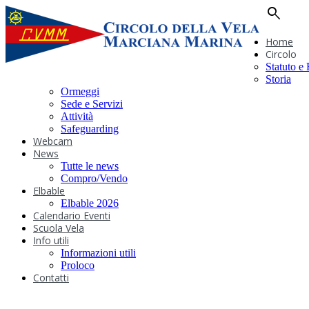
search
Home
Circolo
Statuto e
Storia
Ormeggi
Sede e Servizi
Attività
Safeguarding
Webcam
News
Tutte le news
Compro/Vendo
Elbable
Elbable 2026
Calendario Eventi
Scuola Vela
Info utili
Informazioni utili
Proloco
Contatti