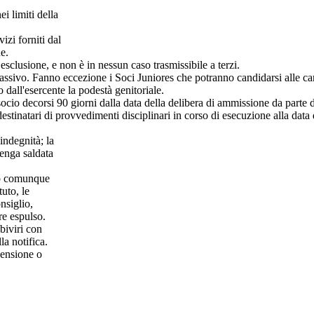
i limiti della
vizi forniti dal
e.
esclusione, e non è in nessun caso trasmissibile a terzi.
 e passivo. Fanno eccezione i Soci Juniores che potranno candidarsi alle c
o dall'esercente la podestà genitoriale.
 socio decorsi 90 giorni dalla data della delibera di ammissione da parte 
destinatari di provvedimenti disciplinari in corso di esecuzione alla data
indegnità; la
venga saldata
e o comunque
uto, le
nsiglio,
re espulso.
biviri con
la notifica.
pensione o