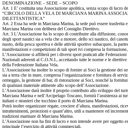
DENOMINAZIONE – SEDE – SCOPO
Art. 1 E’ costituita una Associazione apolitica, senza scopo di lucro 
“CIRCOLO DELLA VELA DI MARCIANA MARINA ASSOCIA
DILETTANTISTICA”
Art. 2 Essa ha sede in Marciana Marina, la sede può essere trasferita ent
Marciana Marina con delibera del Consiglio Direttivo.
Art. 3 L’Associazione ha lo scopo di contribuire alla diffusione, cono
degli sport nautici sia a vela che a motore, dello sci nautico, del canot
nuoto, della pesca sportiva e delle attività sportive subacquee, la part
manifestazioni e competizioni di tali sport ivi compresa la formazione, la 
L’Associazione si affilierà per i diversi sport praticati alle Federazioni
Nazionali aderenti al C.O.N.I., accettando tutte le norme e le direttive
della Federazione Italiana Vela.
L’Associazione ha inoltre lo scopo di fornire ai Soci la gestione dei ser
sia a terra che in mare, compresa l’organizzazione e fornitura di serviz
ormeggio, la gestione di bar, di ristorazione ai Soci, nonché la fornitura
di qualsiasi materiale attinente allo scopo dell’Associazione.
L’Associazione darà inoltre il proprio contributo allo sviluppo del tur
Marciana Marina e nell’Arcipelago Toscano, fornirà l’assistenza ai turi
italiani e stranieri che tocchino il porto di Marciana Marina.
Potrà inoltre organizzare regate, crociere d’altura, manifestazioni, rice
intrattenimenti, proiezioni e quant’altro, utili a mantenere ed increment
tradizioni marinare di Marciana Marina.
L’Associazione non ha fini di lucro e non intende avere per oggetto e
principale l’esercizio di attività commerciali.