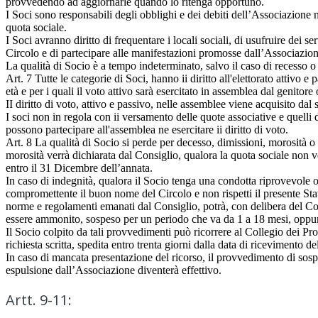
provvedendo ad aggiornarle quando lo ritenga opportuno.
I Soci sono responsabili degli obblighi e dei debiti dell’Associazione ne
quota sociale.
I Soci avranno diritto di frequentare i locali sociali, di usufruire dei ser
Circolo e di partecipare alle manifestazioni promosse dall’Associazion
La qualità di Socio è a tempo indeterminato, salvo il caso di recesso o 
Art. 7 Tutte le categorie di Soci, hanno ii diritto all'elettorato attivo
età e per i quali il voto attivo sarà esercitato in assemblea dal genitore 
II diritto di voto, attivo e passivo, nelle assemblee viene acquisito dal
I soci non in regola con ii versamento delle quote associative e quelli 
possono partecipare all'assemblea ne esercitare ii diritto di voto.
Art. 8 La qualità di Socio si perde per decesso, dimissioni, morosità o 
morosità verrà dichiarata dal Consiglio, qualora la quota sociale non 
entro il 31 Dicembre dell’annata.
In caso di indegnità, qualora il Socio tenga una condotta riprovevol
compromettente il buon nome del Circolo e non rispetti il presente Stat
norme e regolamenti emanati dal Consiglio, potrà, con delibera del Co
essere ammonito, sospeso per un periodo che va da 1 a 18 mesi, oppu
Il Socio colpito da tali provvedimenti può ricorrere al Collegio dei Pro
richiesta scritta, spedita entro trenta giorni dalla data di ricevimento del
In caso di mancata presentazione del ricorso, il provvedimento di sos
espulsione dall’Associazione diventerà effettivo.
Artt. 9-11: