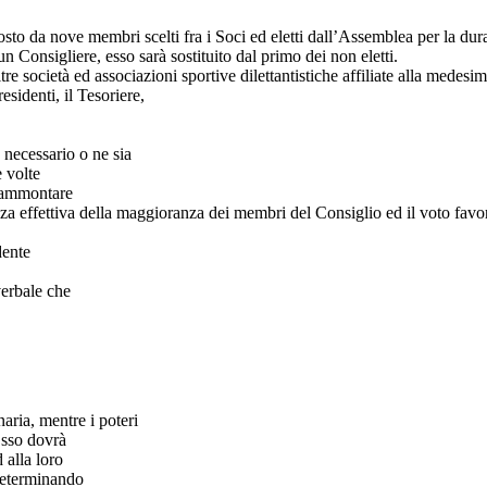
o da nove membri scelti fra i Soci ed eletti dall’Assemblea per la durat
n Consigliere, esso sarà sostituito dal primo dei non eletti.
re società ed associazioni sportive dilettantistiche affiliate alla med
sidenti, il Tesoriere,
a necessario o ne sia
 volte
l’ammontare
enza effettiva della maggioranza dei membri del Consiglio ed il voto favo
dente
verbale che
naria, mentre i poteri
Esso dovrà
 alla loro
determinando