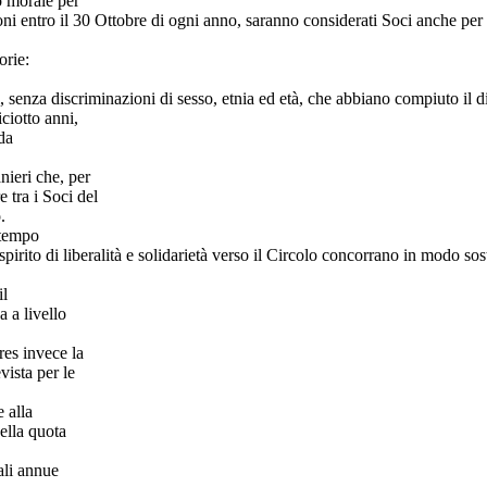
o morale per
oni entro il 30 Ottobre di ogni anno, saranno considerati Soci anche per
orie:
ri, senza discriminazioni di sesso, etnia ed età, che abbiano compiuto il d
ciotto anni,
da
anieri che, per
e tra i Soci del
.
 tempo
pirito di liberalità e solidarietà verso il Circolo concorrano in modo so
il
a a livello
res invece la
vista per le
 alla
ella quota
ali annue