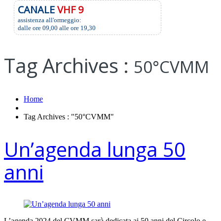
CANALE
VHF 9
assistenza all'ormeggio:
dalle ore 09,00 alle ore 19,30
Tag Archives :
50°CVMM
Home
Tag Archives : "50°CVMM"
Un’agenda lunga 50
anni
L’agenda 2024 del CVMM sarà dedicata ai 50 anni del Circolo e