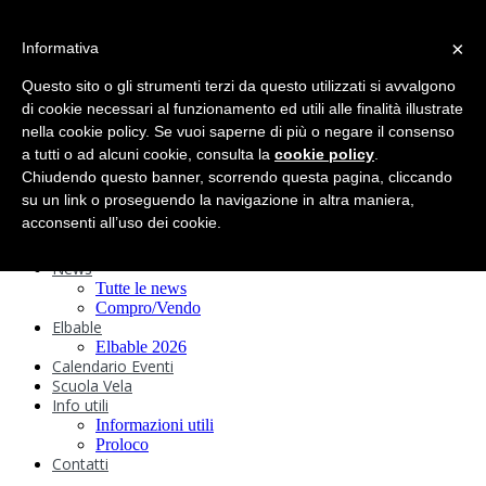
search
×
Informativa
Home
Circolo
Questo sito o gli strumenti terzi da questo utilizzati si avvalgono
Statuto e
di cookie necessari al funzionamento ed utili alle finalità illustrate
nella cookie policy. Se vuoi saperne di più o negare il consenso
Regolamenti
Storia
a tutti o ad alcuni cookie, consulta la
cookie policy
.
Ormeggi
Chiudendo questo banner, scorrendo questa pagina, cliccando
Sede e Servizi
su un link o proseguendo la navigazione in altra maniera,
Attività
acconsenti all’uso dei cookie.
Safeguarding
Webcam
News
Tutte le news
Compro/Vendo
Elbable
Elbable 2026
Calendario Eventi
Scuola Vela
Info utili
Informazioni utili
Proloco
Contatti