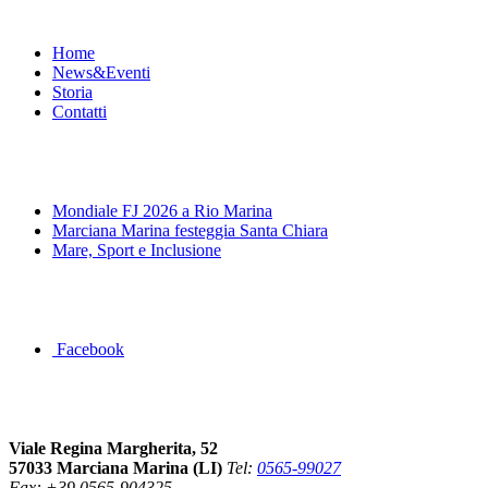
Menu
Home
News&Eventi
Storia
Contatti
News&Eventi
Mondiale FJ 2026 a Rio Marina
Marciana Marina festeggia Santa Chiara
Mare, Sport e Inclusione
Segui la pagina FB della Squadra Agonistica
Facebook
Dove siamo
Viale Regina Margherita, 52
57033 Marciana Marina (LI)
Tel:
0565-99027
Fax: +39 0565-904325