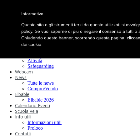
search
Informativa
Home
Circolo
Questo sito o gli strumenti terzi da questo utilizzati si avvalg
Statuto e
policy. Se vuoi saperne di più o negare il consenso a tutti o 
Chiudendo questo banner, scorrendo questa pagina, cliccand
Regolamenti
Storia
dei cookie.
Ormeggi
Sede e Servizi
Attività
Safeguarding
Webcam
News
Tutte le news
Compro/Vendo
Elbable
Elbable 2026
Calendario Eventi
Scuola Vela
Info utili
Informazioni utili
Proloco
Contatti