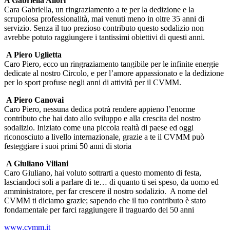
A Gabriella Allori
Cara Gabriella, un ringraziamento a te per la dedizione e la
scrupolosa professionalità, mai venuti meno in oltre 35 anni di
servizio. Senza il tuo prezioso contributo questo sodalizio non
avrebbe potuto raggiungere i tantissimi obiettivi di questi anni.
A Piero Uglietta
Caro Piero, ecco un ringraziamento tangibile per le infinite energie
dedicate al nostro Circolo, e per l’amore appassionato e la dedizione
per lo sport profuse negli anni di attività per il CVMM.
A Piero Canovai
Caro Piero, nessuna dedica potrà rendere appieno l’enorme
contributo che hai dato allo sviluppo e alla crescita del nostro
sodalizio. Iniziato come una piccola realtà di paese ed oggi
riconosciuto a livello internazionale, grazie a te il CVMM può
festeggiare i suoi primi 50 anni di storia
A Giuliano Viliani
Caro Giuliano, hai voluto sottrarti a questo momento di festa,
lasciandoci soli a parlare di te… di quanto ti sei speso, da uomo ed
amministratore, per far crescere il nostro sodalizio. A nome del
CVMM ti diciamo grazie; sapendo che il tuo contributo è stato
fondamentale per farci raggiungere il traguardo dei 50 anni
www.cvmm.it