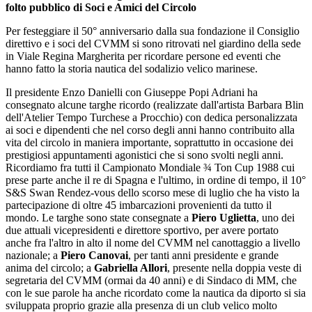
folto pubblico di Soci e Amici del Circolo
Per festeggiare il 50° anniversario dalla sua fondazione il Consiglio
direttivo e i soci del CVMM si sono ritrovati nel giardino della sede
in Viale Regina Margherita per ricordare persone ed eventi che
hanno fatto la storia nautica del sodalizio velico marinese.
Il presidente Enzo Danielli con Giuseppe Popi Adriani ha
consegnato alcune targhe ricordo (realizzate dall'artista Barbara Blin
dell'Atelier Tempo Turchese a Procchio) con dedica personalizzata
ai soci e dipendenti che nel corso degli anni hanno contribuito alla
vita del circolo in maniera importante, soprattutto in occasione dei
prestigiosi appuntamenti agonistici che si sono svolti negli anni.
Ricordiamo fra tutti il Campionato Mondiale ¾ Ton Cup 1988 cui
prese parte anche il re di Spagna e l'ultimo, in ordine di tempo, il 10°
S&S Swan Rendez-vous dello scorso mese di luglio che ha visto la
partecipazione di oltre 45 imbarcazioni provenienti da tutto il
mondo. Le targhe sono state consegnate a
Piero Uglietta
, uno dei
due attuali vicepresidenti e direttore sportivo, per avere portato
anche fra l'altro in alto il nome del CVMM nel canottaggio a livello
nazionale; a
Piero Canovai
, per tanti anni presidente e grande
anima del circolo; a
Gabriella Allori
, presente nella doppia veste di
segretaria del CVMM (ormai da 40 anni) e di Sindaco di MM, che
con le sue parole ha anche ricordato come la nautica da diporto si sia
sviluppata proprio grazie alla presenza di un club velico molto