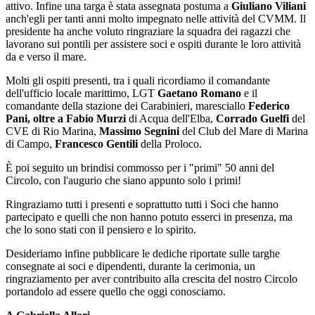
attivo. Infine una targa è stata assegnata postuma a
Giuliano Viliani
anch'egli per tanti anni molto impegnato nelle attività del CVMM. Il
presidente ha anche voluto ringraziare la squadra dei ragazzi che
lavorano sui pontili per assistere soci e ospiti durante le loro attività
da e verso il mare.
Molti gli ospiti presenti, tra i quali ricordiamo il comandante
dell'ufficio locale marittimo, LGT
Gaetano Romano
e il
comandante della stazione dei Carabinieri, maresciallo
Federico
Pani, oltre a
Fabio Murzi
di Acqua dell'Elba,
Corrado Guelfi
del
CVE di Rio Marina,
Massimo Segnini
del Club del Mare di Marina
di Campo,
Francesco Gentili
della Proloco.
È poi seguito un brindisi commosso per i "primi" 50 anni del
Circolo, con l'augurio che siano appunto solo i primi!
Ringraziamo tutti i presenti e soprattutto tutti i Soci che hanno
partecipato e quelli che non hanno potuto esserci in presenza, ma
che lo sono stati con il pensiero e lo spirito.
Desideriamo infine pubblicare le dediche riportate sulle targhe
consegnate ai soci e dipendenti, durante la cerimonia, un
ringraziamento per aver contribuito alla crescita del nostro Circolo
portandolo ad essere quello che oggi conosciamo.