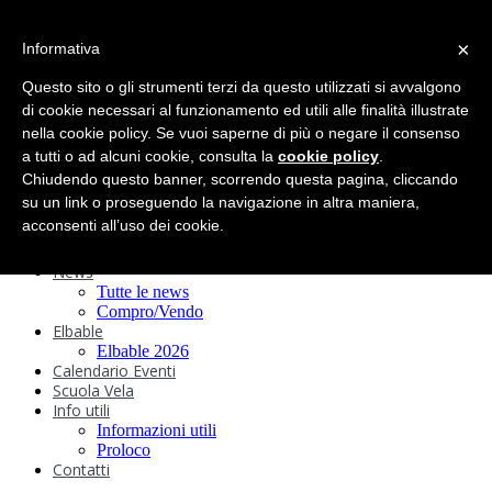
search
×
Informativa
Home
Circolo
Questo sito o gli strumenti terzi da questo utilizzati si avvalgono
Statuto e
di cookie necessari al funzionamento ed utili alle finalità illustrate
nella cookie policy. Se vuoi saperne di più o negare il consenso
Regolamenti
Storia
a tutti o ad alcuni cookie, consulta la
cookie policy
.
Ormeggi
Chiudendo questo banner, scorrendo questa pagina, cliccando
Sede e Servizi
su un link o proseguendo la navigazione in altra maniera,
Attività
acconsenti all’uso dei cookie.
Safeguarding
Webcam
News
Tutte le news
Compro/Vendo
Elbable
Elbable 2026
Calendario Eventi
Scuola Vela
Info utili
Informazioni utili
Proloco
Contatti