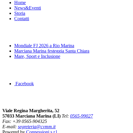
Home
News&Eventi
Storia
Contatti
News&Eventi
Mondiale FJ 2026 a Rio Marina
Marciana Marina festeggia Santa Chiara
Mare, Sport e Inclusione
Segui la pagina FB della Squadra Agonistica
Facebook
Dove siamo
Viale Regina Margherita, 52
57033 Marciana Marina (LI)
Tel:
0565-99027
Fax: +39 0565-904325
E-mail:
segreteria@cvmm.it
Powered by
Connessioni s.r.l.