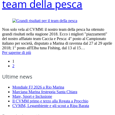
team della pesca
Non solo vela al CVMM: il nostro team della pesca ha ottenuto
grandi risultati nella stagione 2018. Ecco i migliori "piazzamenti"
del nostro affiatato team Caccia e Pesca: 4° posto al Campionato
italiano per società, disputato a Marina di ravenna dal 27 al 29 aprile
2018; 1° posto all'Elba tuna Fishing, dal 13 al 15…
Per saperne di più
1
2
Ultime news
Mondiale FJ 2026 a Rio Marina
Marciana Marina festeggia Santa Chiara
Mare, Sport e Inclusione
Il CVMM primo e terzo alla Regata a Procchio
CVMM, Legambiente e gli scout a Ripa Barata