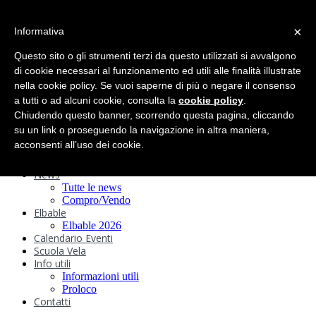
search
×
Informativa
Home
Circolo
Questo sito o gli strumenti terzi da questo utilizzati si avvalgono
Statuto e
di cookie necessari al funzionamento ed utili alle finalità illustrate
nella cookie policy. Se vuoi saperne di più o negare il consenso
Regolamenti
Storia
a tutti o ad alcuni cookie, consulta la
cookie policy
.
Ormeggi
Chiudendo questo banner, scorrendo questa pagina, cliccando
Sede e Servizi
su un link o proseguendo la navigazione in altra maniera,
Attività
acconsenti all’uso dei cookie.
Safeguarding
Webcam
News
Tutte le news
Compro/Vendo
Elbable
Elbable 2026
Calendario Eventi
Scuola Vela
Info utili
Informazioni utili
Proloco
Contatti