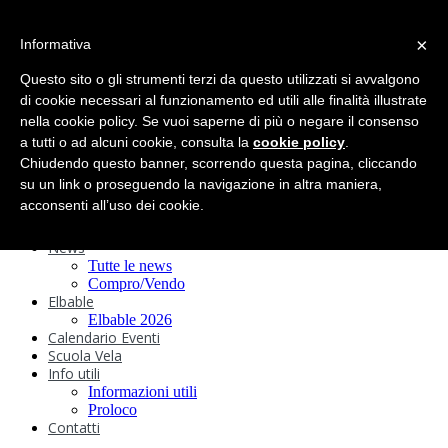
search
×
Informativa
Home
Circolo
Questo sito o gli strumenti terzi da questo utilizzati si avvalgono
Statuto e
di cookie necessari al funzionamento ed utili alle finalità illustrate
nella cookie policy. Se vuoi saperne di più o negare il consenso
Regolamenti
Storia
a tutti o ad alcuni cookie, consulta la
cookie policy
.
Ormeggi
Chiudendo questo banner, scorrendo questa pagina, cliccando
Sede e Servizi
su un link o proseguendo la navigazione in altra maniera,
Attività
acconsenti all’uso dei cookie.
Safeguarding
Webcam
News
Tutte le news
Compro/Vendo
Elbable
Elbable 2026
Calendario Eventi
Scuola Vela
Info utili
Informazioni utili
Proloco
Contatti