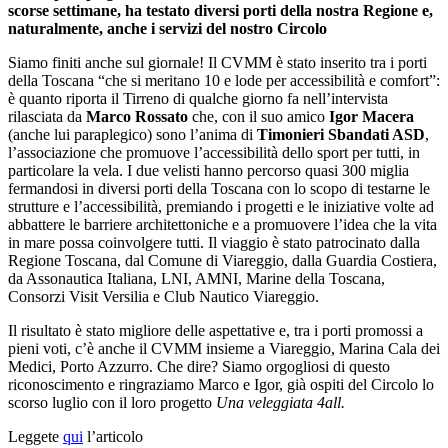
scorse settimane, ha testato diversi porti della nostra Regione e,
naturalmente, anche i servizi del nostro Circolo
Siamo finiti anche sul giornale! Il CVMM è stato inserito tra i porti
della Toscana “che si meritano 10 e lode per accessibilità e comfort”:
è quanto riporta il Tirreno di qualche giorno fa nell’intervista
rilasciata da
Marco Rossato
che, con il suo amico
Igor Macera
(anche lui paraplegico) sono l’anima di
Timonieri Sbandati ASD
,
l’associazione che promuove l’accessibilità dello sport per tutti, in
particolare la vela. I due velisti hanno percorso quasi 300 miglia
fermandosi in diversi porti della Toscana con lo scopo di testarne le
strutture e l’accessibilità, premiando i progetti e le iniziative volte ad
abbattere le barriere architettoniche e a promuovere l’idea che la vita
in mare possa coinvolgere tutti. Il viaggio è stato patrocinato dalla
Regione Toscana, dal Comune di Viareggio, dalla Guardia Costiera,
da Assonautica Italiana, LNI, AMNI, Marine della Toscana,
Consorzi Visit Versilia e Club Nautico Viareggio.
Il risultato è stato migliore delle aspettative e, tra i porti promossi a
pieni voti, c’è anche il CVMM insieme a Viareggio, Marina Cala dei
Medici, Porto Azzurro. Che dire? Siamo orgogliosi di questo
riconoscimento e ringraziamo Marco e Igor, già ospiti del Circolo lo
scorso luglio con il loro progetto
Una veleggiata 4all.
Leggete
qui
l’articolo