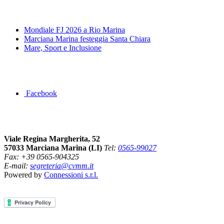
News&Eventi
Mondiale FJ 2026 a Rio Marina
Marciana Marina festeggia Santa Chiara
Mare, Sport e Inclusione
Segui la pagina FB della Squadra Agonistica
Facebook
Dove siamo
Viale Regina Margherita, 52
57033 Marciana Marina (LI)
Tel:
0565-99027
Fax: +39 0565-904325
E-mail:
segreteria@cvmm.it
Powered by
Connessioni s.r.l.