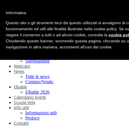
search
Informativa
Home
Circolo
Questo sito o gli strumenti terzi da questo utilizzati si avvalgono di 
Statuto e
funzionamento ed utili alle finalità illustrate nella cookie policy. Se 
negare il consenso a tutti o ad alcuni cookie, consulta la
Regolamenti
cookie pol
Storia
Chiudendo questo banner, scorrendo questa pagina, cliccando su u
Ormeggi
navigazione in altra maniera, acconsenti all’uso dei cookie.
Sede e Servizi
Attività
Safeguarding
Webcam
News
Tutte le news
Compro/Vendo
Elbable
Elbable 2026
Calendario Eventi
Scuola Vela
Info utili
Informazioni utili
Proloco
Contatti