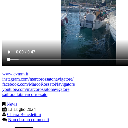
www.cvmm.it
instagram.com/marcorossatonavigatore/
facebook.com/MarcoRossatoNavigatore
youtube.com/marcorossatonavigatore
sailforall.it/marco-rossato
News
13 Luglio 2024
Chiara Benedettini
Non ci sono commenti