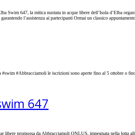
a Swim 647, la mitica nuotata in acque libere dell’Isola d’Elba organi
ri, garantendo l’assistenza ai partecipanti Ormai un classico appuntame
im #Abbracciamoli le iscrizioni sono aperte fino al 5 ottobre o fino
aswim 647
n acque libere promossa da Abbracciamoli ONLUS, impegnata nella lotta 