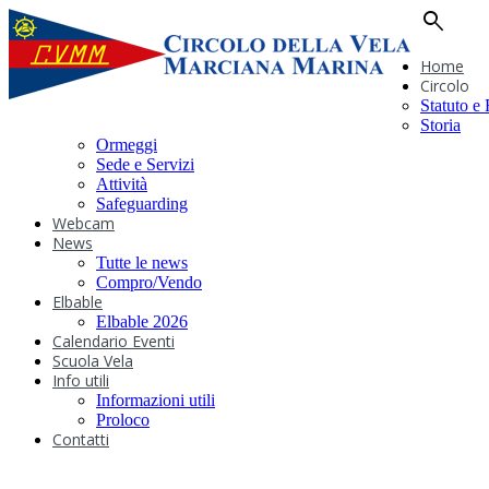
search
Home
Circolo
Statuto e
Storia
Ormeggi
Sede e Servizi
Attività
Safeguarding
Webcam
News
Tutte le news
Compro/Vendo
Elbable
Elbable 2026
Calendario Eventi
Scuola Vela
Info utili
Informazioni utili
Proloco
Contatti