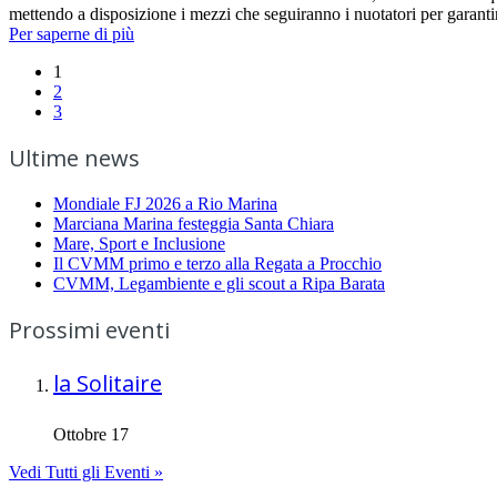
mettendo a disposizione i mezzi che seguiranno i nuotatori per garantir
Per saperne di più
1
2
3
Ultime news
Mondiale FJ 2026 a Rio Marina
Marciana Marina festeggia Santa Chiara
Mare, Sport e Inclusione
Il CVMM primo e terzo alla Regata a Procchio
CVMM, Legambiente e gli scout a Ripa Barata
Prossimi eventi
la Solitaire
Ottobre 17
Vedi Tutti gli Eventi »