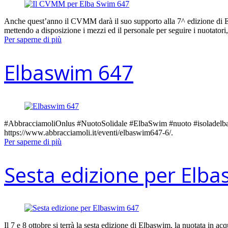
Anche quest’anno il CVMM darà il suo supporto alla 7^ edizione di Elb
mettendo a disposizione i mezzi ed il personale per seguire i nuotato
Per saperne di più
Elbaswim 647
#AbbracciamoliOnlus #NuotoSolidale #ElbaSwim #nuoto #isoladelba #sw
https://www.abbracciamoli.it/eventi/elbaswim647-6/.
Per saperne di più
Sesta edizione per Elb
Il 7 e 8 ottobre si terrà la sesta edizione di Elbaswim, la nuotata i