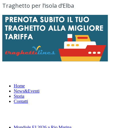
Traghetto per l’isola d’Elba
Menu
Home
News&Eventi
Storia
Contatti
News&Eventi
Mondiale FJ 2026 a Rio Marina